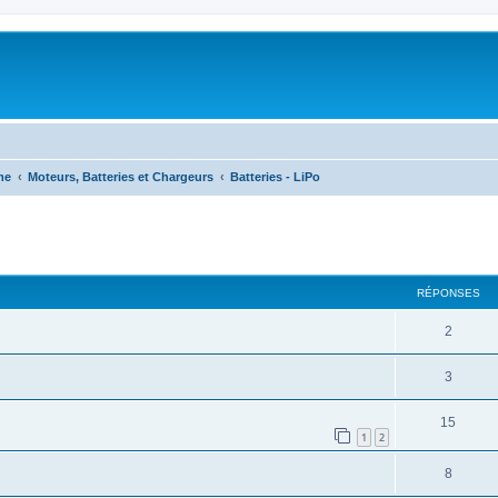
me
Moteurs, Batteries et Chargeurs
Batteries - LiPo
RÉPONSES
2
3
15
1
2
8