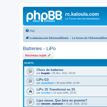
rc.kaloula.com
Le Forum des AeroModelistes
FAQ
rc.kaloula.com Aéromodélisme
Le forum de l'Aéromodélis
Batteries - LiPo
Nouveau sujet
SUJETS
Choix de batteries
par
bugale
»
05 févr. 2011, 00:34
LiPo G3
par
speedbad
»
30 août 2009, 12:46
LiPo 3S Transformé en 2S
par
snorkel
»
12 août 2009, 19:43
Lipo neuve, Que faire en premier?
par
vincent_stamand
»
15 juil. 2009, 16:52