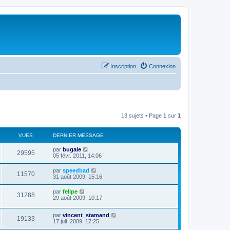
Inscription
Connexion
13 sujets • Page
1
sur
1
VUES
DERNIER MESSAGE
par
bugale
29595
05 févr. 2011, 14:06
par
speedbad
11570
31 août 2009, 15:16
par
felipe
31288
29 août 2009, 10:17
par
vincent_stamand
19133
17 juil. 2009, 17:25