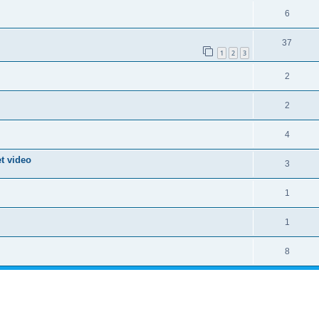
6
37
1
2
3
2
2
4
et video
3
1
1
8