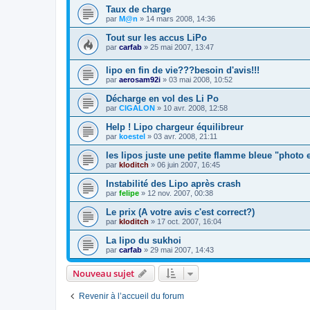
Taux de charge
par
M@n
»
14 mars 2008, 14:36
Tout sur les accus LiPo
par
carfab
»
25 mai 2007, 13:47
lipo en fin de vie???besoin d'avis!!!
par
aerosam92i
»
03 mai 2008, 10:52
Décharge en vol des Li Po
par
CIGALON
»
10 avr. 2008, 12:58
Help ! Lipo chargeur équilibreur
par
koestel
»
03 avr. 2008, 21:11
les lipos juste une petite flamme bleue "photo 
par
kloditch
»
06 juin 2007, 16:45
Instabilité des Lipo après crash
par
felipe
»
12 nov. 2007, 00:38
Le prix (A votre avis c'est correct?)
par
kloditch
»
17 oct. 2007, 16:04
La lipo du sukhoi
par
carfab
»
29 mai 2007, 14:43
Nouveau sujet
Revenir à l’accueil du forum