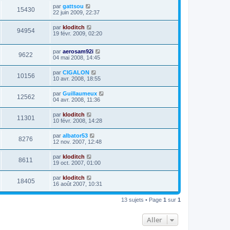
par
gattsou
15430
22 juin 2009, 22:37
par
kloditch
94954
19 févr. 2009, 02:20
par
aerosam92i
9622
04 mai 2008, 14:45
par
CIGALON
10156
10 avr. 2008, 18:55
par
Guillaumeux
12562
04 avr. 2008, 11:36
par
kloditch
11301
10 févr. 2008, 14:28
par
albator53
8276
12 nov. 2007, 12:48
par
kloditch
8611
19 oct. 2007, 01:00
par
kloditch
18405
16 août 2007, 10:31
13 sujets • Page
1
sur
1
Aller