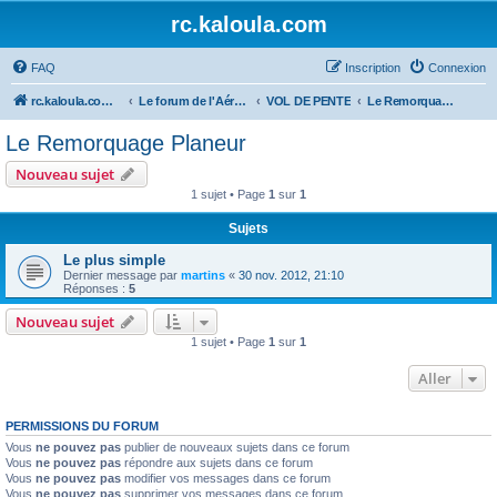
rc.kaloula.com
FAQ
Inscription
Connexion
rc.kaloula.com Aéromodélisme
Le forum de l'Aéromodélisme
VOL DE PENTE
Le Remorquage Planeur
Le Remorquage Planeur
Nouveau sujet
1 sujet • Page
1
sur
1
Sujets
Le plus simple
Dernier message par
martins
«
30 nov. 2012, 21:10
Réponses :
5
Nouveau sujet
1 sujet • Page
1
sur
1
Aller
PERMISSIONS DU FORUM
Vous
ne pouvez pas
publier de nouveaux sujets dans ce forum
Vous
ne pouvez pas
répondre aux sujets dans ce forum
Vous
ne pouvez pas
modifier vos messages dans ce forum
Vous
ne pouvez pas
supprimer vos messages dans ce forum