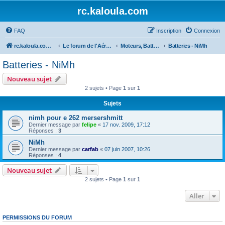
rc.kaloula.com
FAQ
Inscription
Connexion
rc.kaloula.com Aéromodélisme
Le forum de l'Aéromodélisme
Moteurs, Batteries et Chargeurs
Batteries - NiMh
Batteries - NiMh
Nouveau sujet
2 sujets • Page
1
sur
1
Sujets
nimh pour e 262 mersershmitt
Dernier message par
felipe
«
17 nov. 2009, 17:12
Réponses :
3
NiMh
Dernier message par
carfab
«
07 juin 2007, 10:26
Réponses :
4
Nouveau sujet
2 sujets • Page
1
sur
1
Aller
PERMISSIONS DU FORUM