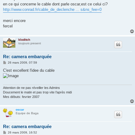
g
en ce qui concerne le cable dont parle oscar,est ce celui ci?
e
http://www.conrad.fr/cable_de_declenche ... s&ns_fee=0
merci encore
fercel
kloditch
toujours present
Re: camera embarquée
M
26 mars 2009, 07:59
e
s
C'est excellent l'idee du cable
s
a
g
e
Attention de ne pas réveiller les Admins
Doucement le matin et pas trop vite l'après midi
Mes débuts: fevrier 2007
oscar
Equipe de Baga
Re: camera embarquée
M
26 mars 2009, 16:52