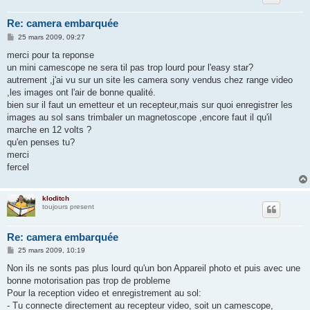
Re: camera embarquée
M
25 mars 2009, 09:27
e
s
merci pour ta reponse
s
un mini camescope ne sera til pas trop lourd pour l'easy star?
a
g
autrement ,j'ai vu sur un site les camera sony vendus chez range video
e
,les images ont l'air de bonne qualité.
bien sur il faut un emetteur et un recepteur,mais sur quoi enregistrer les
images au sol sans trimbaler un magnetoscope ,encore faut il qu'il
marche en 12 volts ?
qu'en penses tu?
merci
fercel
kloditch
toujours present
Re: camera embarquée
M
25 mars 2009, 10:19
e
s
Non ils ne sonts pas plus lourd qu'un bon Appareil photo et puis avec une
s
bonne motorisation pas trop de probleme
a
g
Pour la reception video et enregistrement au sol:
e
- Tu connecte directement au recepteur video, soit un camescope,