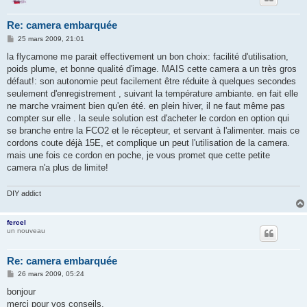
Re: camera embarquée
M
25 mars 2009, 21:01
e
s
la flycamone me parait effectivement un bon choix: facilité d'utilisation,
s
poids plume, et bonne qualité d'image. MAIS cette camera a un très gros
a
g
défaut!: son autonomie peut facilement être réduite à quelques secondes
e
seulement d'enregistrement , suivant la température ambiante. en fait elle
ne marche vraiment bien qu'en été. en plein hiver, il ne faut même pas
compter sur elle . la seule solution est d'acheter le cordon en option qui
se branche entre la FCO2 et le récepteur, et servant à l'alimenter. mais ce
cordons coute déjà 15E, et complique un peut l'utilisation de la camera.
mais une fois ce cordon en poche, je vous promet que cette petite
camera n'a plus de limite!
DIY addict
fercel
un nouveau
Re: camera embarquée
M
26 mars 2009, 05:24
e
s
bonjour
s
merci pour vos conseils.
a