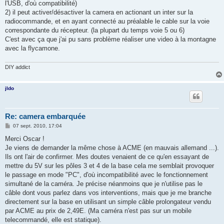
g
l'USB, d'où compatibilité)
e
2) il peut activer/désactiver la camera en actionant un inter sur la
radiocommande, et en ayant connecté au préalable le cable sur la voie
correspondante du récepteur. (la plupart du temps voie 5 ou 6)
C'est avec ça que j'ai pu sans problème réaliser une video à la montagne
avec la flycamone.
DIY addict
jldo
Re: camera embarquée
M
07 sept. 2010, 17:04
e
s
Merci Oscar !
s
Je viens de demander la même chose à ACME (en mauvais allemand ...).
a
g
Ils ont l'air de confirmer. Mes doutes venaient de ce qu'en essayant de
e
mettre du 5V sur les pôles 3 et 4 de la base cela me semblait provoquer
le passage en mode "PC", d'où incompatibilité avec le fonctionnement
simultané de la caméra. Je précise néanmoins que je n'utilise pas le
câble dont vous parlez dans vos interventions, mais que je me branche
directement sur la base en utilisant un simple câble prolongateur vendu
par ACME au prix de 2,49E. (Ma caméra n'est pas sur un mobile
telecommandé, elle est statique).