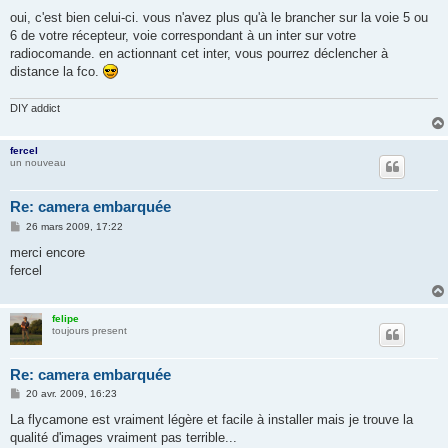
e
s
oui, c'est bien celui-ci. vous n'avez plus qu'à le brancher sur la voie 5 ou
s
6 de votre récepteur, voie correspondant à un inter sur votre
a
g
radiocomande. en actionnant cet inter, vous pourrez déclencher à
e
distance la fco.
DIY addict
fercel
un nouveau
Re: camera embarquée
M
26 mars 2009, 17:22
e
s
merci encore
s
fercel
a
g
e
felipe
toujours present
Re: camera embarquée
M
20 avr. 2009, 16:23
e
s
La flycamone est vraiment légère et facile à installer mais je trouve la
s
qualité d'images vraiment pas terrible...
a