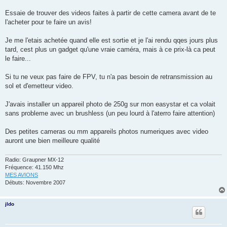
g
e
Essaie de trouver des videos faites à partir de cette camera avant de te
l'acheter pour te faire un avis!
Je me l'etais achetée quand elle est sortie et je l'ai rendu qqes jours plus
tard, cest plus un gadget qu'une vraie caméra, mais à ce prix-là ca peut
le faire...
Si tu ne veux pas faire de FPV, tu n'a pas besoin de retransmission au
sol et d'emetteur video.
J'avais installer un appareil photo de 250g sur mon easystar et ca volait
sans probleme avec un brushless (un peu lourd à l'aterro faire attention)
Des petites cameras ou mm appareils photos numeriques avec video
auront une bien meilleure qualité
Radio: Graupner MX-12
Fréquence: 41.150 Mhz
MES AVIONS
Débuts: Novembre 2007
jldo