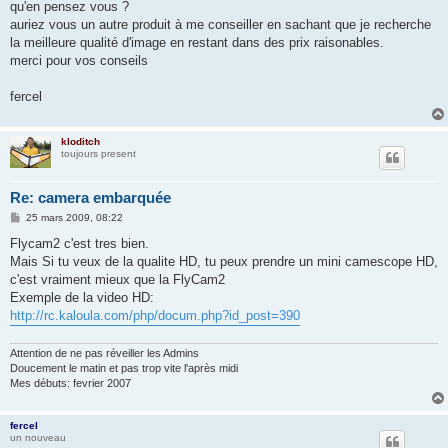
qu'en pensez vous ?
auriez vous un autre produit à me conseiller en sachant que je recherche
la meilleure qualité d'image en restant dans des prix raisonables.
merci pour vos conseils
fercel
kloditch
toujours present
Re: camera embarquée
M
25 mars 2009, 08:22
e
s
Flycam2 c'est tres bien.
s
Mais Si tu veux de la qualite HD, tu peux prendre un mini camescope HD,
a
g
c'est vraiment mieux que la FlyCam2
e
Exemple de la video HD:
http://rc.kaloula.com/php/docum.php?id_post=390
Attention de ne pas réveiller les Admins
Doucement le matin et pas trop vite l'après midi
Mes débuts: fevrier 2007
fercel
un nouveau