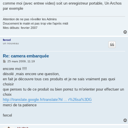
comme moi (avec entree video) soit un enregistreur portable, Un Archos
par exemple
Attention de ne pas réveiller les Admins
Doucement le matin et pas trop vite l'après midi
Mes débuts: fevrier 2007
fercel
un nouveau
Re: camera embarquée
M
25 mars 2009, 11:19
e
s
encore moi !!!!
s
désolé ,mais encore une question,
a
g
en fait je découvre tous ces produits et je ne sais vraiment pas quoi
e
choisir
que penses tu de ce produit ou bien porrez tu m'orienter pour effectuer un
choix
http://translate.google.fr/translate?hl ... r%26sa%3DG
merci de ta patience
fercel