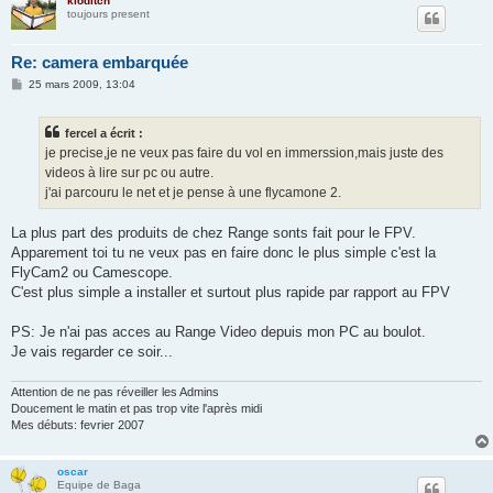
kloditch
toujours present
Re: camera embarquée
M
25 mars 2009, 13:04
e
s
s
fercel a écrit :
a
g
je precise,je ne veux pas faire du vol en immerssion,mais juste des
e
videos à lire sur pc ou autre.
j'ai parcouru le net et je pense à une flycamone 2.
La plus part des produits de chez Range sonts fait pour le FPV.
Apparement toi tu ne veux pas en faire donc le plus simple c'est la
FlyCam2 ou Camescope.
C'est plus simple a installer et surtout plus rapide par rapport au FPV
PS: Je n'ai pas acces au Range Video depuis mon PC au boulot.
Je vais regarder ce soir...
Attention de ne pas réveiller les Admins
Doucement le matin et pas trop vite l'après midi
Mes débuts: fevrier 2007
oscar
Equipe de Baga