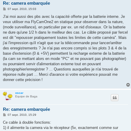
Re: camera embarquée
M
07 sept. 2010, 15:03
e
s
J'ai moi aussi des pbs avec la capacité offerte par la batterie interne. Je
s
veux utiliser ma FlyCamOne2 en statique pour observer dans la nature,
a
g
(mode surveillance), en particulier par ex. un nid d'oiseaux. Or la batterie
e
ne dure qu'une 1/2 h dans le meilleur des cas. Le câble proposé par fercel
est dit "repousser pratiquement toutes les limites de cette caméra". Mais
j'ai l'impression qu'il n'agit que sur la télécommande pour lancer/arrêter
des enregistrements ? Je n'ai pas encore compris si les plots 3 & 4 de la
base d'extension (0 & +5V) permettent la recharge externe de la batterie
(la cam se mettant alors en mode "PC" et ne pouvant pas photographier)
ou pourraient servir d'alimentation externe tout en pouvant
photographier/enregistrer ? ... Questions auxquelles je n'ai trouvé de
réponse nulle part ... Merci d'avance si votre expérience pouvait me
donner cette précision !
oscar
Equipe de Baga
Re: camera embarquée
M
07 sept. 2010, 15:29
e
s
Ce cable à double fonctions:
s
1) il alimente la camera via le récepteur (5v, exactement comme sur
a