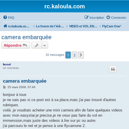
rc.kaloula.com
FAQ
Inscription
Connexion
rc.kaloula.com Aéromodélisme
Le forum de l'Aéromodélisme
VIDEO et VOL EN IMMERSION
FlyCam One²
camera embarquée
Répondre
1
2
Suivant
16 messages
fercel
un nouveau
camera embarquée
M
25 mars 2009, 07:40
e
s
bonjour à tous
s
je ne sais pas si ce post est à sa place,mais j'ai pas trouvé d'autres
a
g
rubriques.
e
voilà ,je voudrais acheter une mini camera afin de faire quelques videos
avec mon easystar.je precise,je ne veux pas faire du vol en
immerssion,mais juste des videos à lire sur pc ou autre.
j'ai parcouru le net et je pense à une flycamone 2.