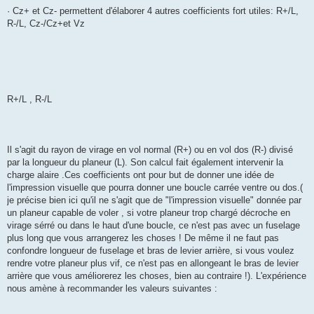
· Cz+ et Cz- permettent d'élaborer 4 autres coefficients fort utiles: R+/L,
R-/L, Cz-/Cz+et Vz
R+/L , R-/L
Il s'agit du rayon de virage en vol normal (R+) ou en vol dos (R-) divisé
par la longueur du planeur (L). Son calcul fait également intervenir la
charge alaire .Ces coefficients ont pour but de donner une idée de
l'impression visuelle que pourra donner une boucle carrée ventre ou dos.(
je précise bien ici qu'il ne s'agit que de "l'impression visuelle" donnée par
un planeur capable de voler , si votre planeur trop chargé décroche en
virage sérré ou dans le haut d'une boucle, ce n'est pas avec un fuselage
plus long que vous arrangerez les choses ! De même il ne faut pas
confondre longueur de fuselage et bras de levier arrière, si vous voulez
rendre votre planeur plus vif, ce n'est pas en allongeant le bras de levier
arrière que vous améliorerez les choses, bien au contraire !). L'expérience
nous amène à recommander les valeurs suivantes :