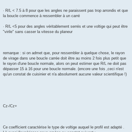
· R/L < 7.5 à 8 pour que les angles ne paraissent pas trop arrondis et que
la boucle commence à ressembler à un carré
· R/L <5 pour des angles véritablement serrés et une voltige qui peut être
"virile" sans casser la vitesse du planeur
remarque : si on admet que, pour ressembler à quelque chose, le rayon
de virage dans une boucle carrée doit être au moins 2 fois plus petit que
le rayon d'une boucle normale, alors on peut estimer que R/L ne doit pas
dépasser 15 à 16 pour une boucle normale. (encore une fois ,ceci n'est
qu'un constat de cuisinier et n'a absolument aucune valeur scientifique !)
Cz-/Cz+
Ce coefficient caractérise le type de voltige auquel le profil est adapté .