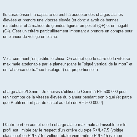
Ils caractérisent la capacité du profil à accepter des charges alaires
élevées et prendre une vitesse élevée (et donc à avoir de bonnes
restitutions et à réaliser de grandes figures en positif (Q+) et en négatif
(Q-). C'est un critère particulièrement important à prendre en compte pour
un planeur de voltige en plaine.
Voici comment j'en justifie le choix: On admet que le carré de la vitesse
maximale atteignable par le planeur (dans le "piqué vertical de la mort" et
en l'absence de traînée fuselage !) est proportionnel à:
charge alaire/Cxmin , Je choisis d'utiliser le Cxmin à RE:500 000 pour
tenir compte de la vitesse élevée du planeur pendant son piqué (et parce
que Profili ne fait pas de calcul au delà de RE:500 000 !)
D'autre part on admet que la charge alaire maximale admissible par le
profil est limitée par le respect d'un critère du type R+/L<7.5 (voltige
classique) ou R-/L<7.5 ( voltige totale) voire même R-/L<15 (voltige