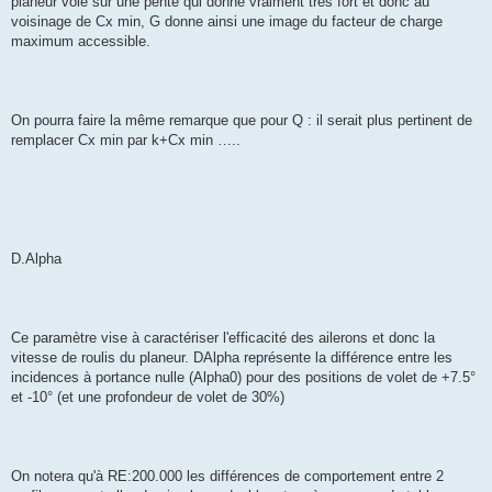
planeur vole sur une pente qui donne vraiment très fort et donc au
voisinage de Cx min, G donne ainsi une image du facteur de charge
maximum accessible.
On pourra faire la même remarque que pour Q : il serait plus pertinent de
remplacer Cx min par k+Cx min …..
D.Alpha
Ce paramètre vise à caractériser l'efficacité des ailerons et donc la
vitesse de roulis du planeur. DAlpha représente la différence entre les
incidences à portance nulle (Alpha0) pour des positions de volet de +7.5°
et -10° (et une profondeur de volet de 30%)
On notera qu'à RE:200.000 les différences de comportement entre 2