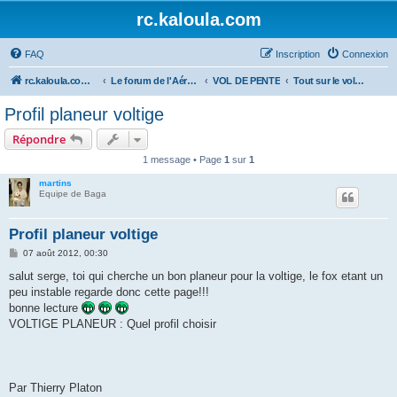
rc.kaloula.com
FAQ
Inscription
Connexion
rc.kaloula.com Aéromodélisme
Le forum de l'Aéromodélisme
VOL DE PENTE
Tout sur le vol de pente
Profil planeur voltige
Répondre
1 message • Page
1
sur
1
martins
Equipe de Baga
Profil planeur voltige
M
07 août 2012, 00:30
e
s
salut serge, toi qui cherche un bon planeur pour la voltige, le fox etant un
s
peu instable regarde donc cette page!!!
a
g
bonne lecture
e
VOLTIGE PLANEUR : Quel profil choisir
Par Thierry Platon