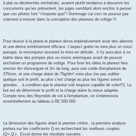
à plat ou déclenchés enchaînés, avaient plutôt tendance à desservir les
concurrents qui les présentent, les juges semblant alors enclins à penser
que ces pilotes font "n'importe quoi"! Dommage car ceci ne pousse pas
vraiment à innover dans la conception des planeurs de voltige !!!
Pour réussir à la plaine le planeur devra impérativement avoir des ailerons
et une dérive extrêmement efficace. L'aspect gratte ne sera plus un souci
puisque, le remorqueur assurant la mise en altitude , il n'y aura plus à se
battre dans des pompes plus ou moins anémiques avant de pouvoir
enchaîner un programme de voltige. Pour fixer les idées le planeur fera
environ 4m d'envergure et 2m de long ,aura une corde d'emplanture de
375mm, et une charge alaire de 75g/dm² voire plus (ne pas oublier :
quelque soit le profil, au plus c'est chargé au plus les figures seront
grandes… à condition que le planeur soit toujours capable de voler!!!). Le
but est de déterminer le profil et la charge alaire la mieux adaptée.
Compte tenu des Reynolds de vol à l'emplanture, on s'intéressera
essentiellement au tableau à RE:500.000.
La dimension des figures étant le premier critère , la première analyse
portera sur les coefficients Q en recherchant les meilleurs couples
(Q+,Q-) . Excel donne les résultats suivants :