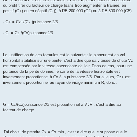
du profil tirer du facteur de charge (sans trop augmenter la traînée, en
positif (G+) ou en négatif (G-)), à RE:200.000 (G2) ou à RE:500.000 (G5)
· G+ = Cz+/(Cx )puissance 2/3
· G- = Cz-/(Cx)puissance2/3
La justification de ces formules est la suivante : le planeur est en vol
horizontal stabilisé sur une pente, c'est à dire que sa vitesse de chute Vz
est compensée par la vitesse ascendante de l'air. Dans ce cas, pour une
portance de la pente donnée, le carré de la vitesse horizontale est
inversement proportionnel à Cx à la puissance 2/3. Par ailleurs, Cz+ est
inversement proportionnel au rayon de virage minimum R, donc :
G = Cz/(Cx)puissance 2/3 est proportionnel à V²/R , c'est à dire au
facteur de charge
J'ai choisi de prendre Cx = Cx min , c'est à dire que je suppose que le