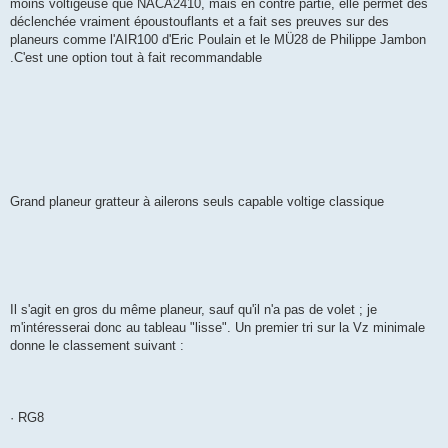
moins voltigeuse que NACA2410, mais en contre partie, elle permet des
déclenchée vraiment époustouflants et a fait ses preuves sur des
planeurs comme l'AIR100 d'Eric Poulain et le MÜ28 de Philippe Jambon
.C'est une option tout à fait recommandable
Grand planeur gratteur à ailerons seuls capable voltige classique
Il s'agit en gros du même planeur, sauf qu'il n'a pas de volet ; je
m'intéresserai donc au tableau "lisse". Un premier tri sur la Vz minimale
donne le classement suivant :
· RG8