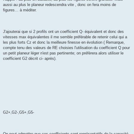
aussi au plus le planeur redescendra vite , donc on fera moins de
figures… à méditer.
J'ajouterai que si 2 profils ont un coefficient Q- équivalent et donc des
vitesses max équivalentes il me semble préférable de retenir celui qui a
les plus forts Cz et donc la meilleure finesse en évolution ( Remarque,
compte tenu des valeurs de RE choisies l'utilisation du coefficient Q pour
un petit planeur léger n'est pas pertinente; on préfèrera alors utiliser le
coefficient G2 décrit ci- après).
G2+,G2-,G5+,G5-
On peut admettre que ces coefficients sont représentatifs de la capacité