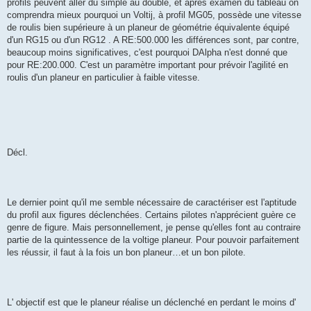
profils peuvent aller du simple au double, et après examen du tableau on
comprendra mieux pourquoi un Voltij, à profil MG05, possède une vitesse
de roulis bien supérieure à un planeur de géométrie équivalente équipé
d'un RG15 ou d'un RG12 . A RE:500.000 les différences sont, par contre,
beaucoup moins significatives, c'est pourquoi DAlpha n'est donné que
pour RE:200.000. C'est un paramètre important pour prévoir l'agilité en
roulis d'un planeur en particulier à faible vitesse.
Décl.
Le dernier point qu'il me semble nécessaire de caractériser est l'aptitude
du profil aux figures déclenchées. Certains pilotes n'apprécient guère ce
genre de figure. Mais personnellement, je pense qu'elles font au contraire
partie de la quintessence de la voltige planeur. Pour pouvoir parfaitement
les réussir, il faut à la fois un bon planeur…et un bon pilote.
L' objectif est que le planeur réalise un déclenché en perdant le moins d'