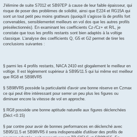
J'élimine de suite S7012 et SB97EP à cause de leur faible épaisseur, qui
risque de poser des problèmes de solidité, ainsi que E224 et RG15A qui
sont un tout petit peu moins gratteurs (quoiqu'il s'agisse là de profils fort
convenables, sensiblementet meilleurs en vol dos que les autres profils
présélectionnés). En examinant les coefficients Cz-/Cz+ et R/L, je
constate que tous les profils restants sont bien adaptés à la voltige
classique. L'analyse des coefficients Q, G5 et G2 permet de tirer les
conclusions suivantes :
§ parmi les 4 profils restants, NACA 2410 est glogalement le meilleur en
voltige. Il est légèrement supérieur à SB95/11.5 qui lui même est meilleur
que RG8 et SB98VR5
§ SB98VR5 possède la particularité d'avoir une bonne réserve en Czmax
ce qui peut être intéressant pour serrer un peu plus les figures ou
diminuer encore la vitesse de vol en approche.
§ RG8 possède une bonne aptitude naturelle aux figures déclenchées
(Décl.<0.15)
§ par contre pour avoir de bonnes performances en déclenché avec
SB95/11.5 et SB98VR5 il sera indispensable d'utiliser des profils de