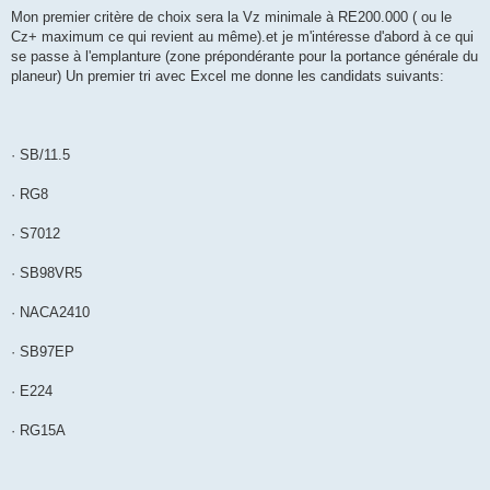
Mon premier critère de choix sera la Vz minimale à RE200.000 ( ou le
Cz+ maximum ce qui revient au même).et je m'intéresse d'abord à ce qui
se passe à l'emplanture (zone prépondérante pour la portance générale du
planeur) Un premier tri avec Excel me donne les candidats suivants:
· SB/11.5
· RG8
· S7012
· SB98VR5
· NACA2410
· SB97EP
· E224
· RG15A