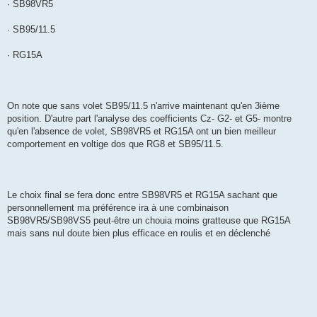
· SB98VR5
· SB95/11.5
· RG15A
On note que sans volet SB95/11.5 n'arrive maintenant qu'en 3ième
position. D'autre part l'analyse des coefficients Cz- G2- et G5- montre
qu'en l'absence de volet, SB98VR5 et RG15A ont un bien meilleur
comportement en voltige dos que RG8 et SB95/11.5.
Le choix final se fera donc entre SB98VR5 et RG15A sachant que
personnellement ma préférence ira à une combinaison
SB98VR5/SB98VS5 peut-être un chouia moins gratteuse que RG15A
mais sans nul doute bien plus efficace en roulis et en déclenché