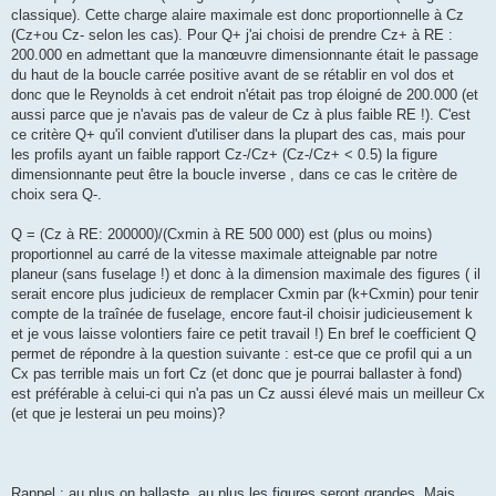
classique). Cette charge alaire maximale est donc proportionnelle à Cz
(Cz+ou Cz- selon les cas). Pour Q+ j'ai choisi de prendre Cz+ à RE :
200.000 en admettant que la manœuvre dimensionnante était le passage
du haut de la boucle carrée positive avant de se rétablir en vol dos et
donc que le Reynolds à cet endroit n'était pas trop éloigné de 200.000 (et
aussi parce que je n'avais pas de valeur de Cz à plus faible RE !). C'est
ce critère Q+ qu'il convient d'utiliser dans la plupart des cas, mais pour
les profils ayant un faible rapport Cz-/Cz+ (Cz-/Cz+ < 0.5) la figure
dimensionnante peut être la boucle inverse , dans ce cas le critère de
choix sera Q-.
Q = (Cz à RE: 200000)/(Cxmin à RE 500 000) est (plus ou moins)
proportionnel au carré de la vitesse maximale atteignable par notre
planeur (sans fuselage !) et donc à la dimension maximale des figures ( il
serait encore plus judicieux de remplacer Cxmin par (k+Cxmin) pour tenir
compte de la traînée de fuselage, encore faut-il choisir judicieusement k
et je vous laisse volontiers faire ce petit travail !) En bref le coefficient Q
permet de répondre à la question suivante : est-ce que ce profil qui a un
Cx pas terrible mais un fort Cz (et donc que je pourrai ballaster à fond)
est préférable à celui-ci qui n'a pas un Cz aussi élevé mais un meilleur Cx
(et que je lesterai un peu moins)?
Rappel : au plus on ballaste, au plus les figures seront grandes. Mais