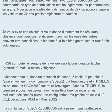
saumon adaptés, soit respectivement TP-CIELS et SB98VS5. En
contrepartie ce type de combinaison réduira légèrement les performances
en gratte. Pour avoir une idée de la diminution de Cz+ on pourra interpoler
les valeurs de Cz des profils emplanture et saumon.
Je vous évite ces calculs et vous donne directement les résultats :
plusieurs configurations relativement proches les unes des autres
peuvent être conseillées , elles sont à la fois bien gratteuses et tout à fait
voltigeuses:
· RG8 sur toute l'envergure de la voilure sera la configuration la plus
"gratteuse" mais la moins voltigeuse
· viennent ensuite, dans un mouchoir de poche, 2 choix un peu plus à
l'aise en voltige : la combinaisons SB95/11.5 à l'emplanture et -TP.CIEL.S
au saumon, et NACA2410 sur toute l'envergure. Grâce à TP.CIEL.S, la
première proposition devrait avoir le meilleur taux de roulis et les
meilleurs déclenchés (c'est une configuration très proche de celle du F-
CIEL décrit dans RCM en Mars 2002)
· la combinaison SB98VR5/SB98VS5 est à peine moins gratteuse et