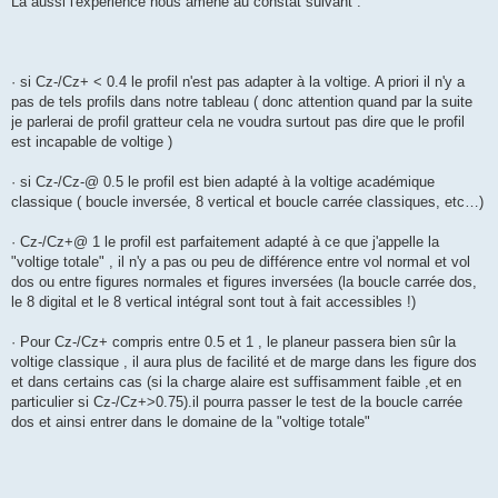
Là aussi l'expérience nous amène au constat suivant :
· si Cz-/Cz+ < 0.4 le profil n'est pas adapter à la voltige. A priori il n'y a
pas de tels profils dans notre tableau ( donc attention quand par la suite
je parlerai de profil gratteur cela ne voudra surtout pas dire que le profil
est incapable de voltige )
· si Cz-/Cz-@ 0.5 le profil est bien adapté à la voltige académique
classique ( boucle inversée, 8 vertical et boucle carrée classiques, etc…)
· Cz-/Cz+@ 1 le profil est parfaitement adapté à ce que j'appelle la
"voltige totale" , il n'y a pas ou peu de différence entre vol normal et vol
dos ou entre figures normales et figures inversées (la boucle carrée dos,
le 8 digital et le 8 vertical intégral sont tout à fait accessibles !)
· Pour Cz-/Cz+ compris entre 0.5 et 1 , le planeur passera bien sûr la
voltige classique , il aura plus de facilité et de marge dans les figure dos
et dans certains cas (si la charge alaire est suffisamment faible ,et en
particulier si Cz-/Cz+>0.75).il pourra passer le test de la boucle carrée
dos et ainsi entrer dans le domaine de la "voltige totale"