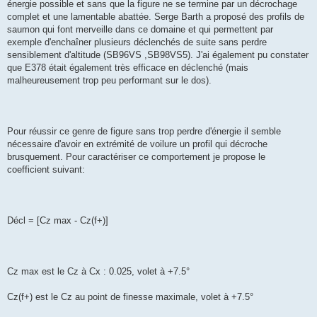
énergie possible et sans que la figure ne se termine par un décrochage
complet et une lamentable abattée. Serge Barth a proposé des profils de
saumon qui font merveille dans ce domaine et qui permettent par
exemple d'enchaîner plusieurs déclenchés de suite sans perdre
sensiblement d'altitude (SB96VS ,SB98VS5). J'ai également pu constater
que E378 était également très efficace en déclenché (mais
malheureusement trop peu performant sur le dos).
Pour réussir ce genre de figure sans trop perdre d'énergie il semble
nécessaire d'avoir en extrémité de voilure un profil qui décroche
brusquement. Pour caractériser ce comportement je propose le
coefficient suivant:
Décl = [Cz max - Cz(f+)]
Cz max est le Cz à Cx : 0.025, volet à +7.5°
Cz(f+) est le Cz au point de finesse maximale, volet à +7.5°