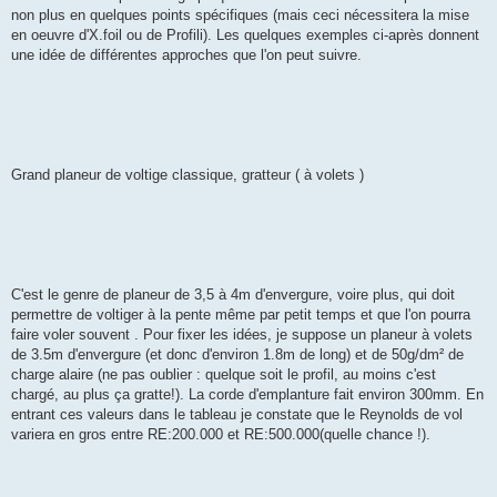
non plus en quelques points spécifiques (mais ceci nécessitera la mise
en oeuvre d'X.foil ou de Profili). Les quelques exemples ci-après donnent
une idée de différentes approches que l'on peut suivre.
Grand planeur de voltige classique, gratteur ( à volets )
C'est le genre de planeur de 3,5 à 4m d'envergure, voire plus, qui doit
permettre de voltiger à la pente même par petit temps et que l'on pourra
faire voler souvent . Pour fixer les idées, je suppose un planeur à volets
de 3.5m d'envergure (et donc d'environ 1.8m de long) et de 50g/dm² de
charge alaire (ne pas oublier : quelque soit le profil, au moins c'est
chargé, au plus ça gratte!). La corde d'emplanture fait environ 300mm. En
entrant ces valeurs dans le tableau je constate que le Reynolds de vol
variera en gros entre RE:200.000 et RE:500.000(quelle chance !).