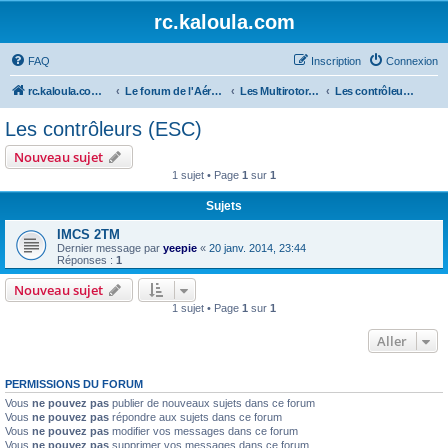
rc.kaloula.com
FAQ
Inscription
Connexion
rc.kaloula.com Aéromodélisme
Le forum de l'Aéromodélisme
Les Multirotors / Tri - Quadri - Hexa - Octo... coptère
Les contrôleurs (ESC)
Les contrôleurs (ESC)
Nouveau sujet
1 sujet • Page
1
sur
1
Sujets
IMCS 2TM
Dernier message par
yeepie
«
20 janv. 2014, 23:44
Réponses :
1
Nouveau sujet
1 sujet • Page
1
sur
1
Aller
PERMISSIONS DU FORUM
Vous
ne pouvez pas
publier de nouveaux sujets dans ce forum
Vous
ne pouvez pas
répondre aux sujets dans ce forum
Vous
ne pouvez pas
modifier vos messages dans ce forum
Vous
ne pouvez pas
supprimer vos messages dans ce forum