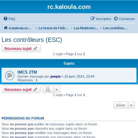
rc.kaloula.com
FAQ
Inscription
Connexion
rc.kaloula.com Aéromodélisme
Le forum de l'Aéromodélisme
Les Multirotors / Tri - Quadri - Hexa - Octo... coptère
Les contrôleurs (ESC)
Les contrôleurs (ESC)
Nouveau sujet
1 sujet • Page
1
sur
1
Sujets
IMCS 2TM
Dernier message par
yeepie
«
20 janv. 2014, 23:44
Réponses :
1
Nouveau sujet
1 sujet • Page
1
sur
1
Aller
PERMISSIONS DU FORUM
Vous
ne pouvez pas
publier de nouveaux sujets dans ce forum
Vous
ne pouvez pas
répondre aux sujets dans ce forum
Vous
ne pouvez pas
modifier vos messages dans ce forum
Vous
ne pouvez pas
supprimer vos messages dans ce forum