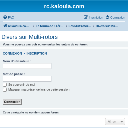
rc.kaloula.com
FAQ
Inscription
Connexion
rc.kaloula.com Aéromodélisme
Le forum de l'Aéromodélisme
Les Multirotors / Tri - Quadri - Hexa - Octo... coptère
Divers sur Multi-rotors
Divers sur Multi-rotors
Vous ne pouvez pas voir ou consulter les sujets de ce forum.
CONNEXION
•
INSCRIPTION
Nom d’utilisateur :
Mot de passe :
Se souvenir de moi
Masquer ma présence lors de cette session
Cette catégorie ne contient aucun forum.
Aller