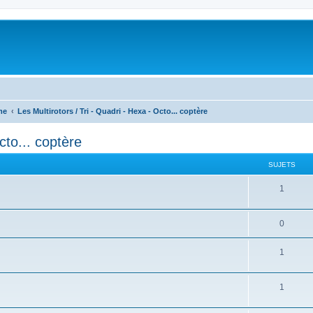
me
Les Multirotors / Tri - Quadri - Hexa - Octo... coptère
cto... coptère
SUJETS
1
0
1
1