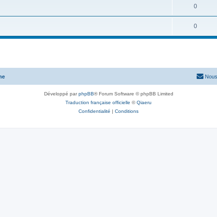
0
0
me
Nous
Développé par
phpBB
® Forum Software © phpBB Limited
Traduction française officielle
©
Qiaeru
Confidentialité
|
Conditions