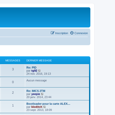
Inscription
Connexion
MESSAGES
DERNIER MESSAGE
Re: PID
3
C
par
tg92
o
24 nov. 2016, 19:13
n
s
Aucun message
0
u
l
t
Re: IMCS 2TM
e
2
C
par
yeepie
r
o
20 janv. 2014, 23:44
l
n
e
s
Bootloader pour la carte ALEX…
d
1
u
C
par
kloditch
e
l
o
23 sept. 2013, 18:09
r
t
n
n