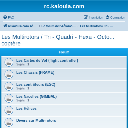
rc.kaloula.com
FAQ
Inscription
Connexion
rc.kaloula.com Aéromodélisme
Le forum de l'Aéromodélisme
Les Multirotors / Tri - Quadri - Hexa - Octo... coptère
Les Multirotors / Tri - Quadri - Hexa - Octo...
coptère
Forum
Les Cartes de Vol (flight controller)
Sujets :
1
Les Chassis (FRAME)
Les contrôleurs (ESC)
Sujets :
1
Les Nacelles (GIMBAL)
Sujets :
1
Les Hélices
Divers sur Multi-rotors