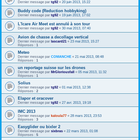
Dernier message par
tg92
«
20 juin 2013, 15:22
Buddy code (Reduction hobbyking)
Dernier message par
tg92
«
19 juin 2013, 17:02
L'Icare Air Meet est annulé à son tour
Dernier message par
tg92
«
30 mai 2013, 07:40
Avion de chasse a decollage vertical
Dernier message par
lascard21
«
23 mai 2013, 15:27
Réponses :
1
Meteo
Dernier message par
COMANCHE
«
21 mai 2013, 08:48
Réponses :
1
un reportage suisse sur les drones
Dernier message par
MrGloriousfall
«
05 mai 2013, 11:32
Réponses :
1
Solius
Dernier message par
tg92
«
01 mai 2013, 12:38
Réponses :
2
Elapor et oracover
Dernier message par
tg92
«
27 avr. 2013, 19:18
IMC 2013
Dernier message par
kaloula77
«
28 mars 2013, 23:53
Réponses :
3
Easyglider ou bixler 2
Dernier message par
sixbras
«
22 mars 2013, 01:08
Réponses :
5