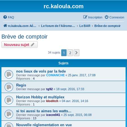
rc.kaloula.com
FAQ
Inscription
Connexion
rc.kaloula.com Aéromodélisme
Le forum de l'Aéromodélisme
Le BAR
Brève de comptoir
Brève de comptoir
Nouveau sujet
1
2
Suivant
34 sujets
Sujets
nos lieux de vols par la fede
Dernier message par
COMANCHE
«
25 janv. 2017, 17:08
Réponses :
4
Regis
Dernier message par
tg92
«
18 sept. 2016, 17:33
Horizon Hobby et multiplex
Dernier message par
kloditch
«
04 avr. 2016, 14:16
Réponses :
1
si toi aussi tu aimes les watts...
Dernier message par
icecre041
«
25 sept. 2015, 06:08
Réponses :
13
Nouvelle réglementation en vue