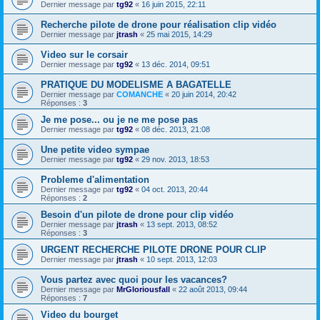
Dernier message par
tg92
«
16 juin 2015, 22:11
Recherche pilote de drone pour réalisation clip vidéo
Dernier message par
jtrash
«
25 mai 2015, 14:29
Video sur le corsair
Dernier message par
tg92
«
13 déc. 2014, 09:51
PRATIQUE DU MODELISME A BAGATELLE
Dernier message par
COMANCHE
«
20 juin 2014, 20:42
Réponses :
3
Je me pose... ou je ne me pose pas
Dernier message par
tg92
«
08 déc. 2013, 21:08
Une petite video sympae
Dernier message par
tg92
«
29 nov. 2013, 18:53
Probleme d'alimentation
Dernier message par
tg92
«
04 oct. 2013, 20:44
Réponses :
2
Besoin d'un pilote de drone pour clip vidéo
Dernier message par
jtrash
«
13 sept. 2013, 08:52
Réponses :
3
URGENT RECHERCHE PILOTE DRONE POUR CLIP
Dernier message par
jtrash
«
10 sept. 2013, 12:03
Vous partez avec quoi pour les vacances?
Dernier message par
MrGloriousfall
«
22 août 2013, 09:44
Réponses :
7
Video du bourget