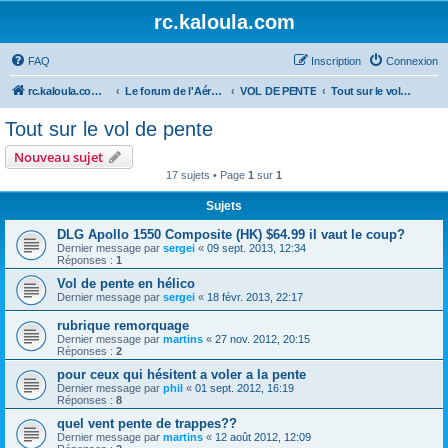
rc.kaloula.com
FAQ
Inscription
Connexion
rc.kaloula.com Aéromodélisme
Le forum de l'Aéromodélisme
VOL DE PENTE
Tout sur le vol de pente
Tout sur le vol de pente
Nouveau sujet
17 sujets • Page
1
sur
1
Sujets
DLG Apollo 1550 Composite (HK) $64.99 il vaut le coup?
Dernier message par
sergei
«
09 sept. 2013, 12:34
Réponses :
1
Vol de pente en hélico
Dernier message par
sergei
«
18 févr. 2013, 22:17
rubrique remorquage
Dernier message par
martins
«
27 nov. 2012, 20:15
Réponses :
2
pour ceux qui hésitent a voler a la pente
Dernier message par
phil
«
01 sept. 2012, 16:19
Réponses :
8
quel vent pente de trappes??
Dernier message par
martins
«
12 août 2012, 12:09