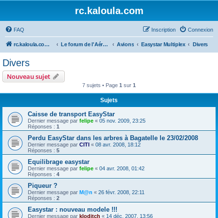
rc.kaloula.com
FAQ
Inscription
Connexion
rc.kaloula.com Aéromodélisme
Le forum de l'Aéromodélisme
Avions
Easystar Multiplex
Divers
Divers
Nouveau sujet
7 sujets • Page
1
sur
1
Sujets
Caisse de transport EasyStar
Dernier message par
felipe
«
05 nov. 2009, 23:25
Réponses :
1
Perdu EasyStar dans les arbres à Bagatelle le 23/02/2008
Dernier message par
CITI
«
08 avr. 2008, 18:12
Réponses :
5
Equilibrage easystar
Dernier message par
felipe
«
04 avr. 2008, 01:42
Réponses :
4
Piqueur ?
Dernier message par
M@n
«
26 févr. 2008, 22:11
Réponses :
2
Easystar : nouveau modele !!!
Dernier message par
kloditch
«
14 déc. 2007, 13:56