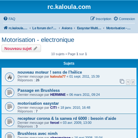
rc.kaloula.com
FAQ
Inscription
Connexion
rc.kaloula.com Aéromodélisme
Le forum de l'Aéromodélisme
Avions
Easystar Multiplex
Motorisation - electronique
Motorisation - electronique
Nouveau sujet
10 sujets • Page
1
sur
1
Sujets
nouveau moteur ! sens de l'hélice
Dernier message par
kaloula77
«
01 sept. 2011, 15:39
Réponses :
26
1
2
Passage en Brushless
Dernier message par
HERMINE
«
06 mars 2011, 09:24
motorisation easystar
Dernier message par
CITI
«
18 janv. 2010, 16:48
Réponses :
7
recepteur corona & la sanwa rd 6000 : besoin d'aide
Dernier message par
fercel
«
03 avr. 2009, 13:00
Réponses :
3
Brushless avec nimh
Dernier message par
ohecmoinoe
«
16 mai 2008, 15:04