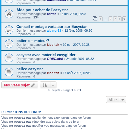
Réponses :
3
Aide pour achat de l'easystar
Dernier message par
carfab
«
13 mai 2008, 09:34
Réponses :
134
1
6
7
8
9
…
Conseil montage variateur sur Easystar
Dernier message par
albator53
«
12 févr. 2008, 09:50
Réponses :
3
batterie + moteur?
Dernier message par
kloditch
«
10 oct. 2007, 19:38
Réponses :
9
easystar avec materiel easyglider
Dernier message par
GREGadsl
«
24 août 2007, 08:32
Réponses :
6
helice easystar
Dernier message par
kloditch
«
17 août 2007, 15:08
Réponses :
6
Nouveau sujet
10 sujets • Page
1
sur
1
Aller
PERMISSIONS DU FORUM
Vous
ne pouvez pas
publier de nouveaux sujets dans ce forum
Vous
ne pouvez pas
répondre aux sujets dans ce forum
Vous
ne pouvez pas
modifier vos messages dans ce forum