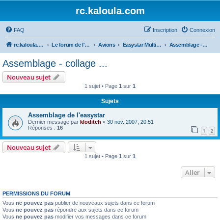
rc.kaloula.com
FAQ
Inscription
Connexion
rc.kaloula.com Aéromodélisme
Le forum de l'Aéromodélisme
Avions
Easystar Multiplex
Assemblage - collage ...
Assemblage - collage ...
Nouveau sujet
1 sujet • Page
1
sur
1
Sujets
Assemblage de l'easystar
Dernier message par
kloditch
«
30 nov. 2007, 20:51
Réponses :
16
1
2
Nouveau sujet
1 sujet • Page
1
sur
1
Aller
PERMISSIONS DU FORUM
Vous
ne pouvez pas
publier de nouveaux sujets dans ce forum
Vous
ne pouvez pas
répondre aux sujets dans ce forum
Vous
ne pouvez pas
modifier vos messages dans ce forum