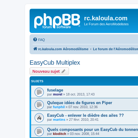
rc.kaloula.com
Le Forum des AeroModelistes
FAQ
rc.kaloula.com Aéromodélisme
Le forum de l'Aéromodélis
EasyCub Multiplex
Nouveau sujet
SUJETS
fuselage
par
morel
»
18 oct. 2013, 17:43
Quleque idées de figures en Piper
par
funphil
»
07 nov. 2010, 12:36
EasyCub - enlever le dièdre des ailes ??
par
martins
»
27 févr. 2010, 20:41
Quels composants pour un EasyCub du tonner
par
kloditch
»
03 nov. 2008, 15:44