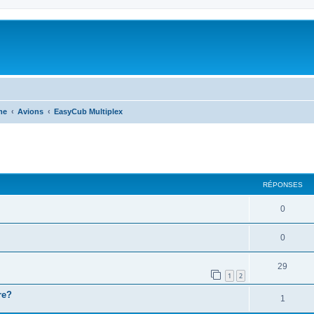
me
Avions
EasyCub Multiplex
RÉPONSES
0
0
29
1
2
re?
1