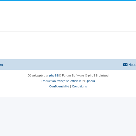
me
Nous
Développé par
phpBB
® Forum Software © phpBB Limited
Traduction française officielle
©
Qiaeru
Confidentialité
|
Conditions