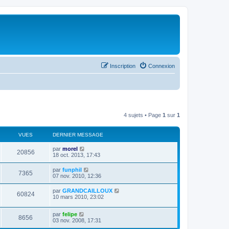
Inscription
Connexion
4 sujets • Page
1
sur
1
VUES
DERNIER MESSAGE
par
morel
20856
18 oct. 2013, 17:43
par
funphil
7365
07 nov. 2010, 12:36
par
GRANDCAILLOUX
60824
10 mars 2010, 23:02
par
felipe
8656
03 nov. 2008, 17:31