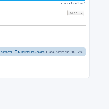
4 sujets • Page
1
sur
1
Aller
 contacter
Supprimer les cookies
Fuseau horaire sur
UTC+02:00