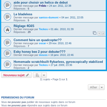
aide pour choisir un helico de debut
Dernier message par
Frédo
«
24 avr. 2011, 22:38
Réponses :
5
Le bladeless
Dernier message par
santos-dumont
«
04 avr. 2011, 22:05
Réponses :
5
Réglage 4G6S
Dernier message par
Teckos
«
01 déc. 2010, 01:39
Réponses :
29
1
2
Comment faire un quadcopter??
Dernier message par
oscar
«
29 nov. 2010, 22:46
Réponses :
7
Esky honey bee 2 pour debuter???
Dernier message par
mouss
«
16 janv. 2010, 22:46
Homemade scratchbuilt flybarless, gyroscopically stabilized
Dernier message par
Teckos
«
27 juil. 2009, 23:36
Réponses :
2
Nouveau sujet
11 sujets • Page
1
sur
1
Aller
PERMISSIONS DU FORUM
Vous
ne pouvez pas
publier de nouveaux sujets dans ce forum
Vous
ne pouvez pas
répondre aux sujets dans ce forum