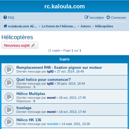
rc.kaloula.com
FAQ
Inscription
Connexion
rc.kaloula.com Aéromodélisme
Le forum de l'Aéromodélisme
Avions
Hélicoptères
Hélicoptères
Nouveau sujet
11 sujets • Page
1
sur
1
Sujets
Remplacement R48 : fixation pignon sur moteur
Dernier message par
tg92
«
27 oct. 2014, 18:49
Quel helico pour commencer?
Dernier message par
tg92
«
05 janv. 2014, 18:44
Réponses :
3
Hélico Multiplex
Dernier message par
morel
«
18 oct. 2013, 17:45
Réponses :
9
fuselage
Dernier message par
morel
«
18 oct. 2013, 17:44
Hélico HK 136
Dernier message par
snorkel
«
14 sept. 2011, 10:28