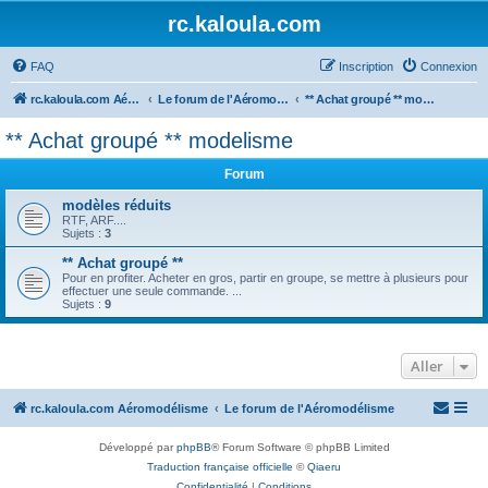
rc.kaloula.com
FAQ
Inscription
Connexion
rc.kaloula.com Aéromodélisme
Le forum de l'Aéromodélisme
** Achat groupé ** modelisme
** Achat groupé ** modelisme
Forum
modèles réduits
RTF, ARF....
Sujets :
3
** Achat groupé **
Pour en profiter. Acheter en gros, partir en groupe, se mettre à plusieurs pour
effectuer une seule commande. ...
Sujets :
9
Aller
rc.kaloula.com Aéromodélisme
Le forum de l'Aéromodélisme
Développé par
phpBB
® Forum Software © phpBB Limited
Traduction française officielle
©
Qiaeru
Confidentialité
|
Conditions