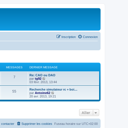
Inscription
Connexion
MESSAGES
DERNIER MESSAGE
Re: CAO ou DAO
7
C
par
tg92
o
03 févr. 2013, 13:44
n
s
Recherche simulateur rc + boi…
55
u
C
par
Antoine62
l
o
20 avr. 2013, 19:21
t
n
e
s
r
u
l
l
Aller
e
t
d
e
e
r
r
l
 contacter
Supprimer les cookies
Fuseau horaire sur
UTC+02:00
n
e