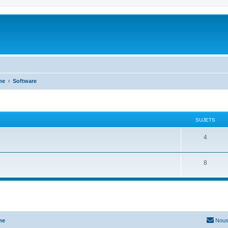
me
Software
SUJETS
4
8
me
Nous