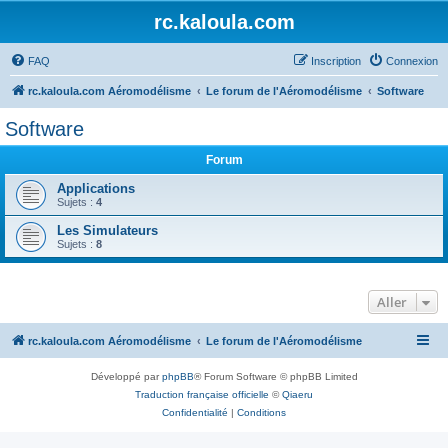
rc.kaloula.com
FAQ
Inscription
Connexion
rc.kaloula.com Aéromodélisme
Le forum de l'Aéromodélisme
Software
Software
Forum
Applications
Sujets :
4
Les Simulateurs
Sujets :
8
Aller
rc.kaloula.com Aéromodélisme
Le forum de l'Aéromodélisme
Développé par
phpBB
® Forum Software © phpBB Limited
Traduction française officielle
©
Qiaeru
Confidentialité
|
Conditions