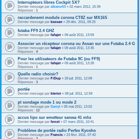
Interrupteurs libres Cockpit SX?
Dernier message par
albator53
«
02 mars 2012, 15:39
Réponses :
1
raccardenemt module corona CT8Z sur MX16S
Dernier message par
bassan
«
29 déc. 2011, 09:25
futaba FF9 2.4 GHZ
Dernier message par
fafajet
«
09 août 2011, 13:59
Associer un récepteur corona ou Assan sur une Futaba 2.4 G
Dernier message par
fafajet
«
09 août 2011, 13:35
Réponses :
4
Pour les utilisateurs de Futaba 9C (ou FF9)
Dernier message par
fafajet
«
09 août 2011, 13:28
Réponses :
1
Quelle radio choisir?
Dernier message par
FrDup
«
28 juil. 2011, 12:09
Réponses :
3
portée
Dernier message par
bleriot
«
08 juil. 2011, 12:59
pt sondage mode 1 ou mode 2
Dernier message par
Darryl
«
05 mai 2011, 13:02
Réponses :
12
accus lipo sur emetteur sanwa 41 mhz
Dernier message par
fercel
«
07 mars 2011, 10:41
Problème de portée radio Perfex Kyosho
Dernier message par
Francis
«
23 févr. 2011, 07:42
Réponses :
2