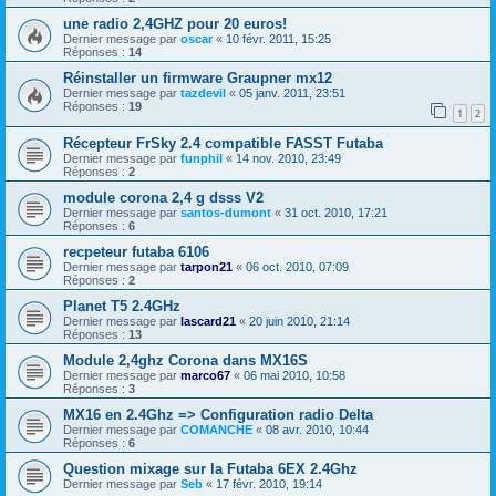
une radio 2,4GHZ pour 20 euros!
Dernier message par
oscar
«
10 févr. 2011, 15:25
Réponses :
14
Réinstaller un firmware Graupner mx12
Dernier message par
tazdevil
«
05 janv. 2011, 23:51
Réponses :
19
1
2
Récepteur FrSky 2.4 compatible FASST Futaba
Dernier message par
funphil
«
14 nov. 2010, 23:49
Réponses :
2
module corona 2,4 g dsss V2
Dernier message par
santos-dumont
«
31 oct. 2010, 17:21
Réponses :
6
recpeteur futaba 6106
Dernier message par
tarpon21
«
06 oct. 2010, 07:09
Réponses :
2
Planet T5 2.4GHz
Dernier message par
lascard21
«
20 juin 2010, 21:14
Réponses :
13
Module 2,4ghz Corona dans MX16S
Dernier message par
marco67
«
06 mai 2010, 10:58
Réponses :
3
MX16 en 2.4Ghz => Configuration radio Delta
Dernier message par
COMANCHE
«
08 avr. 2010, 10:44
Réponses :
6
Question mixage sur la Futaba 6EX 2.4Ghz
Dernier message par
Seb
«
17 févr. 2010, 19:14