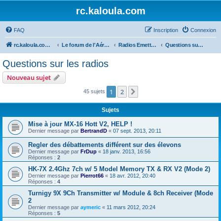
rc.kaloula.com
FAQ
Inscription
Connexion
rc.kaloula.com Aéromodélisme
Le forum de l'Aéromodélisme
Radios Emetteur-Recepteur
Questions sur les radios
Questions sur les radios
Nouveau sujet
1
2
Suivant
45 sujets
Sujets
Mise à jour MX-16 Hott V2, HELP !
Dernier message par
BertrandD
«
07 sept. 2013, 20:11
Regler des débattements différent sur des élevons
Dernier message par
FrDup
«
18 janv. 2013, 16:56
Réponses :
2
HK-7X 2.4Ghz 7ch w/ 5 Model Memory TX & RX V2 (Mode 2)
Dernier message par
Pierrot66
«
18 avr. 2012, 20:40
Réponses :
4
Turnigy 9X 9Ch Transmitter w/ Module & 8ch Receiver (Mode
2
Dernier message par
aymeric
«
11 mars 2012, 20:24
Réponses :
5