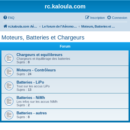
rc.kaloula.com
FAQ
Inscription
Connexion
rc.kaloula.com Aéromodélisme
Le forum de l'Aéromodélisme
Moteurs, Batteries et Chargeurs
Moteurs, Batteries et Chargeurs
Forum
Chargeurs et equilibreurs
Chargeurs et équilibrage des batteries
Sujets :
8
Moteurs - Contrôleurs
Sujets :
24
Batteries - LiPo
Tout sur les accus LiPo
Sujets :
13
Batteries - NiMh
Les infos sur les accus NiMh
Sujets :
2
Batteries - autres
Sujets :
8