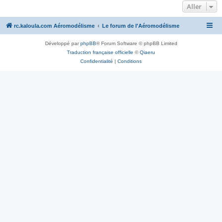
Aller
rc.kaloula.com Aéromodélisme
Le forum de l'Aéromodélisme
Développé par
phpBB
® Forum Software © phpBB Limited
Traduction française officielle
©
Qiaeru
Confidentialité
|
Conditions