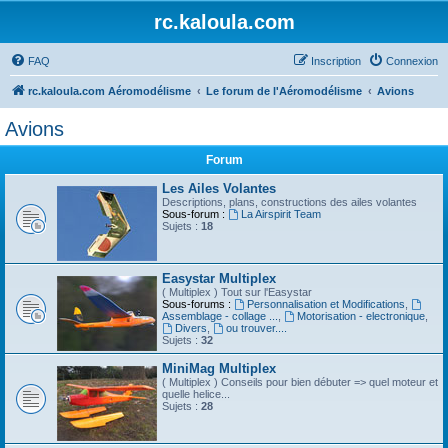
rc.kaloula.com
FAQ
Inscription
Connexion
rc.kaloula.com Aéromodélisme
Le forum de l'Aéromodélisme
Avions
Avions
Forum
Les Ailes Volantes
Descriptions, plans, constructions des ailes volantes
Sous-forum :
La Airspirit Team
Sujets :
18
Easystar Multiplex
( Multiplex ) Tout sur l'Easystar
Sous-forums :
Personnalisation et Modifications
,
Assemblage - collage ...
,
Motorisation - electronique
,
Divers
,
ou trouver....
Sujets :
32
MiniMag Multiplex
( Multiplex ) Conseils pour bien débuter => quel moteur et
quelle helice...
Sujets :
28