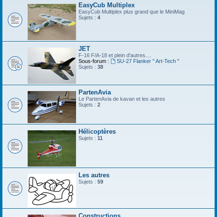
EasyCub Multiplex
EasyCub Multiplex plus grand que le MiniMag
Sujets :
4
JET
F-16 F/A-18 et plein d'autres....
Sous-forum :
SU-27 Flanker " Art-Tech "
Sujets :
38
PartenAvia
Le PartenAvia de kavan et les autres
Sujets :
2
Hélicoptères
Sujets :
11
Les autres
Sujets :
59
Constructions