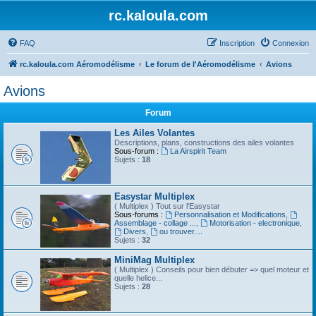
rc.kaloula.com
FAQ
Inscription
Connexion
rc.kaloula.com Aéromodélisme
Le forum de l'Aéromodélisme
Avions
Avions
Forum
Les Ailes Volantes
Descriptions, plans, constructions des ailes volantes
Sous-forum :
La Airspirit Team
Sujets :
18
Easystar Multiplex
( Multiplex ) Tout sur l'Easystar
Sous-forums :
Personnalisation et Modifications
,
Assemblage - collage ...
,
Motorisation - electronique
,
Divers
,
ou trouver....
Sujets :
32
MiniMag Multiplex
( Multiplex ) Conseils pour bien débuter => quel moteur et
quelle helice...
Sujets :
28