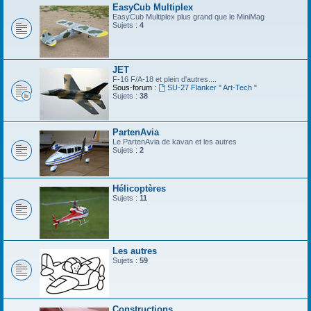
EasyCub Multiplex
EasyCub Multiplex plus grand que le MiniMag
Sujets :
4
JET
F-16 F/A-18 et plein d'autres....
Sous-forum :
SU-27 Flanker " Art-Tech "
Sujets :
38
PartenAvia
Le PartenAvia de kavan et les autres
Sujets :
2
Hélicoptères
Sujets :
11
Les autres
Sujets :
59
Constructions