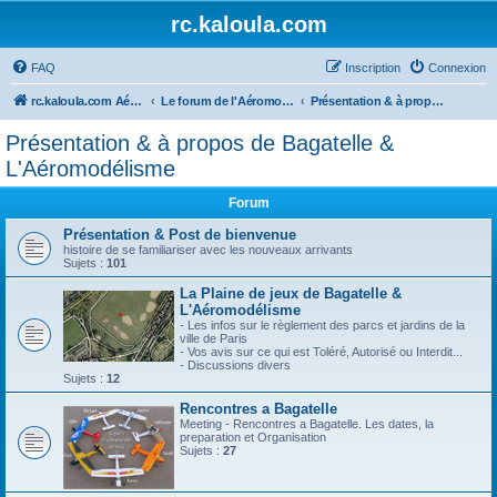
rc.kaloula.com
FAQ
Inscription
Connexion
rc.kaloula.com Aéromodélisme
Le forum de l'Aéromodélisme
Présentation & à propos de Bagatelle & L'Aéromodélisme
Présentation & à propos de Bagatelle &
L'Aéromodélisme
Forum
Présentation & Post de bienvenue
histoire de se familiariser avec les nouveaux arrivants
Sujets :
101
La Plaine de jeux de Bagatelle &
L'Aéromodélisme
- Les infos sur le règlement des parcs et jardins de la
ville de Paris
- Vos avis sur ce qui est Toléré, Autorisé ou Interdit...
- Discussions divers
Sujets :
12
Rencontres a Bagatelle
Meeting - Rencontres a Bagatelle. Les dates, la
preparation et Organisation
Sujets :
27