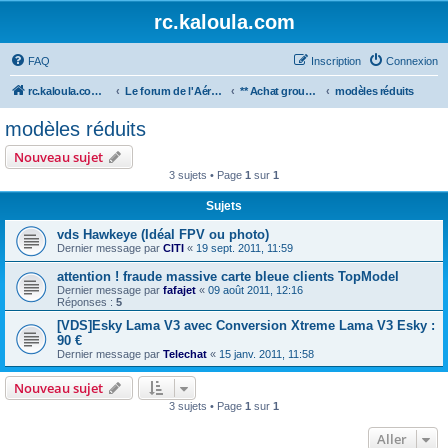
rc.kaloula.com
FAQ
Inscription
Connexion
rc.kaloula.com Aéromodélisme
Le forum de l'Aéromodélisme
** Achat groupé ** modelisme
modèles réduits
modèles réduits
Nouveau sujet
3 sujets • Page
1
sur
1
Sujets
vds Hawkeye (Idéal FPV ou photo)
Dernier message par
CITI
«
19 sept. 2011, 11:59
attention ! fraude massive carte bleue clients TopModel
Dernier message par
fafajet
«
09 août 2011, 12:16
Réponses :
5
[VDS]Esky Lama V3 avec Conversion Xtreme Lama V3 Esky :
90 €
Dernier message par
Telechat
«
15 janv. 2011, 11:58
Nouveau sujet
3 sujets • Page
1
sur
1
Aller