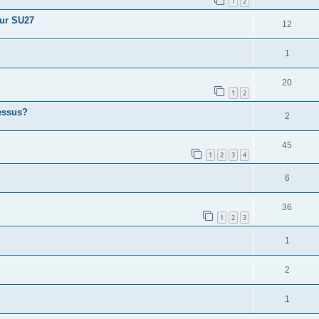
1
2
 sur SU27
12
1
20
1
2
dessus?
2
45
1
2
3
4
6
36
1
2
3
1
2
1