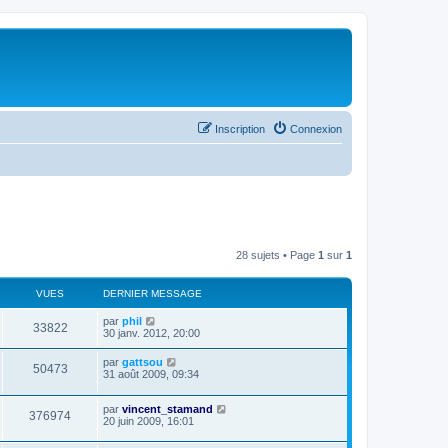
Inscription
Connexion
28 sujets • Page
1
sur
1
VUES
DERNIER MESSAGE
par
phil
33822
30 janv. 2012, 20:00
par
gattsou
50473
31 août 2009, 09:34
par
vincent_stamand
376974
20 juin 2009, 16:01