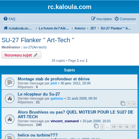
rc.kaloula.com
FAQ
Inscription
Connexion
rc.kaloula.com Aéromodélisme
Le forum de l'Aéromodélisme
Avions
JET
SU-27 Flanker " Art-Tech "
SU-27 Flanker " Art-Tech "
Modérateur :
su-27(Art-tech)
Nouveau sujet
28 sujets • Page
1
sur
1
Sujets
Montage stab de profondeur et dérive
Dernier message par
phil
«
30 janv. 2012, 20:00
Réponses :
6
Le récepteur du Su-27
Dernier message par
gattsou
«
31 août 2009, 09:34
Réponses :
21
1
2
Alors Brushless ou pas? QUEL MOTEUR POUR LE SU27 DE
ART-TECH
Dernier message par
vincent_stamand
«
20 juin 2009, 16:01
Réponses :
240
1
14
15
16
17
…
helice ou turbine???