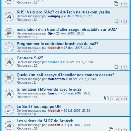
Réponses :
18
1
2
RUS: Vsio pro SU-27 ot Art-Tech na russkom yazike
Dernier message par
wangog
«
28 févr. 2008, 19:37
Réponses :
24
1
2
installation d'un train d'atterissage retractable sur SU27
Dernier message par
Djé
«
22 févr. 2008, 13:38
Réponses :
12
Programmer le controleur brushless du su27
Dernier message par
kloditch
«
17 déc. 2007, 12:31
Réponses :
1
Centrage Su27
Dernier message par
albator53
«
26 oct. 2007, 16:50
Réponses :
20
1
2
Quelqu'un at-il essaye d'installer une camera dessus?
Dernier message par
toucantoto
«
18 oct. 2007, 13:40
Réponses :
2
Simulateur FMS vendu avec le su27
Dernier message par
funsign
«
17 août 2007, 15:15
Réponses :
45
1
2
3
4
Le Su-27 tout equipe UH
Dernier message par
kloditch
«
30 juil. 2007, 23:39
Réponses :
6
Les videos du SU27 de Art-tech
Dernier message par
kloditch
«
30 juil. 2007, 13:43
Réponses :
36
1
2
3