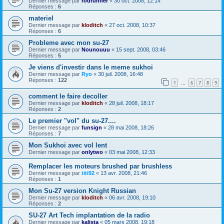
Dernier message par
rodrunner
«
30 oct. 2008, 12:14
Réponses :
6
materiel
Dernier message par
kloditch
«
27 oct. 2008, 10:37
Réponses :
6
Probleme avec mon su-27
Dernier message par
Nounouuu
«
15 sept. 2008, 03:46
Réponses :
5
Je viens d'investir dans le meme sukhoi
Dernier message par
Ryo
«
30 juil. 2008, 16:48
Réponses :
122
1
6
7
8
9
…
comment le faire decoller
Dernier message par
kloditch
«
28 juil. 2008, 18:17
Réponses :
2
Le premier "vol" du su-27....
Dernier message par
funsign
«
28 mai 2008, 18:26
Réponses :
7
Mon Sukhoi avec vol lent
Dernier message par
onlytwo
«
03 mai 2008, 12:33
Remplacer les moteurs brushed par brushless
Dernier message par
titi92
«
13 avr. 2008, 21:46
Réponses :
1
Mon Su-27 version Knight Russian
Dernier message par
kloditch
«
06 avr. 2008, 19:10
Réponses :
2
SU-27 Art Tech implantation de la radio
Dernier message par
kalista
«
05 mars 2008, 19:18