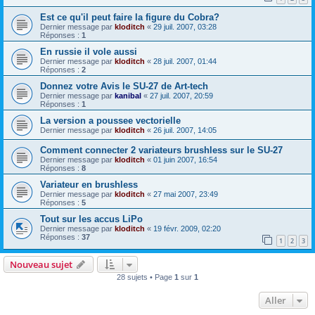
Est ce qu'il peut faire la figure du Cobra?
Dernier message par
kloditch
«
29 juil. 2007, 03:28
Réponses :
1
En russie il vole aussi
Dernier message par
kloditch
«
28 juil. 2007, 01:44
Réponses :
2
Donnez votre Avis le SU-27 de Art-tech
Dernier message par
kanibal
«
27 juil. 2007, 20:59
Réponses :
1
La version a poussee vectorielle
Dernier message par
kloditch
«
26 juil. 2007, 14:05
Comment connecter 2 variateurs brushless sur le SU-27
Dernier message par
kloditch
«
01 juin 2007, 16:54
Réponses :
8
Variateur en brushless
Dernier message par
kloditch
«
27 mai 2007, 23:49
Réponses :
5
Tout sur les accus LiPo
Dernier message par
kloditch
«
19 févr. 2009, 02:20
Réponses :
37
1
2
3
Nouveau sujet
28 sujets • Page
1
sur
1
Aller