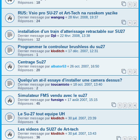
Réponses :
18
1
2
RUS: Vsio pro SU-27 ot Art-Tech na russkom yazike
Dernier message par
wangog
«
28 févr. 2008, 19:37
Réponses :
24
1
2
installation d'un train d'atterissage retractable sur SU27
Dernier message par
Djé
«
22 févr. 2008, 13:38
Réponses :
12
Programmer le controleur brushless du su27
Dernier message par
kloditch
«
17 déc. 2007, 12:31
Réponses :
1
Centrage Su27
Dernier message par
albator53
«
26 oct. 2007, 16:50
Réponses :
20
1
2
Quelqu'un at-il essaye d'installer une camera dessus?
Dernier message par
toucantoto
«
18 oct. 2007, 13:40
Réponses :
2
Simulateur FMS vendu avec le su27
Dernier message par
funsign
«
17 août 2007, 15:15
Réponses :
45
1
2
3
4
Le Su-27 tout equipe UH
Dernier message par
kloditch
«
30 juil. 2007, 23:39
Réponses :
6
Les videos du SU27 de Art-tech
Dernier message par
kloditch
«
30 juil. 2007, 13:43
Réponses :
36
1
2
3