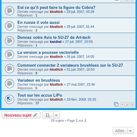
Est ce qu'il peut faire la figure du Cobra?
Dernier message par
kloditch
«
29 juil. 2007, 03:28
Réponses :
1
En russie il vole aussi
Dernier message par
kloditch
«
28 juil. 2007, 01:44
Réponses :
2
Donnez votre Avis le SU-27 de Art-tech
Dernier message par
kanibal
«
27 juil. 2007, 20:59
Réponses :
1
La version a poussee vectorielle
Dernier message par
kloditch
«
26 juil. 2007, 14:05
Comment connecter 2 variateurs brushless sur le SU-27
Dernier message par
kloditch
«
01 juin 2007, 16:54
Réponses :
8
Variateur en brushless
Dernier message par
kloditch
«
27 mai 2007, 23:49
Réponses :
5
Tout sur les accus LiPo
Dernier message par
kloditch
«
19 févr. 2009, 02:20
Réponses :
37
1
2
3
Nouveau sujet
28 sujets • Page
1
sur
1
Aller