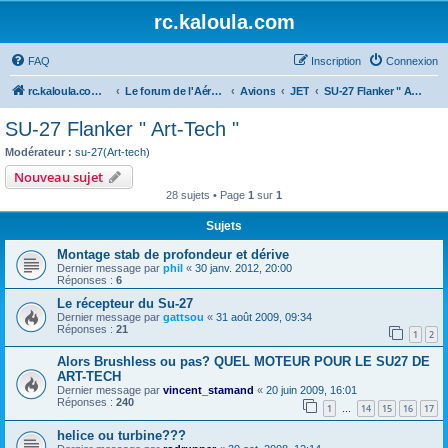
rc.kaloula.com
FAQ
Inscription
Connexion
rc.kaloula.com Aéromodélisme
Le forum de l'Aéromodélisme
Avions
JET
SU-27 Flanker " Art-Tech "
SU-27 Flanker " Art-Tech "
Modérateur :
su-27(Art-tech)
Nouveau sujet
28 sujets • Page
1
sur
1
Sujets
Montage stab de profondeur et dérive
Dernier message par
phil
«
30 janv. 2012, 20:00
Réponses :
6
Le récepteur du Su-27
Dernier message par
gattsou
«
31 août 2009, 09:34
Réponses :
21
1
2
Alors Brushless ou pas? QUEL MOTEUR POUR LE SU27 DE
ART-TECH
Dernier message par
vincent_stamand
«
20 juin 2009, 16:01
Réponses :
240
1
14
15
16
17
…
helice ou turbine???