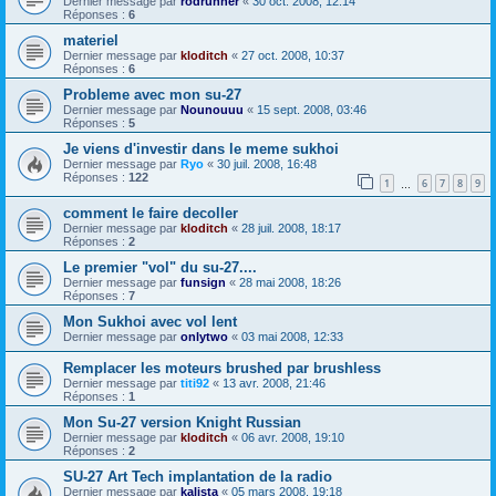
Dernier message par
rodrunner
«
30 oct. 2008, 12:14
Réponses :
6
materiel
Dernier message par
kloditch
«
27 oct. 2008, 10:37
Réponses :
6
Probleme avec mon su-27
Dernier message par
Nounouuu
«
15 sept. 2008, 03:46
Réponses :
5
Je viens d'investir dans le meme sukhoi
Dernier message par
Ryo
«
30 juil. 2008, 16:48
Réponses :
122
1
6
7
8
9
…
comment le faire decoller
Dernier message par
kloditch
«
28 juil. 2008, 18:17
Réponses :
2
Le premier "vol" du su-27....
Dernier message par
funsign
«
28 mai 2008, 18:26
Réponses :
7
Mon Sukhoi avec vol lent
Dernier message par
onlytwo
«
03 mai 2008, 12:33
Remplacer les moteurs brushed par brushless
Dernier message par
titi92
«
13 avr. 2008, 21:46
Réponses :
1
Mon Su-27 version Knight Russian
Dernier message par
kloditch
«
06 avr. 2008, 19:10
Réponses :
2
SU-27 Art Tech implantation de la radio
Dernier message par
kalista
«
05 mars 2008, 19:18