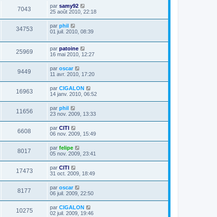
par
samy92
7043
25 août 2010, 22:18
par
phil
34753
01 juil. 2010, 08:39
par
patoine
25969
16 mai 2010, 12:27
par
oscar
9449
11 avr. 2010, 17:20
par
CIGALON
16963
14 janv. 2010, 06:52
par
phil
11656
23 nov. 2009, 13:33
par
CITI
6608
06 nov. 2009, 15:49
par
felipe
8017
05 nov. 2009, 23:41
par
CITI
17473
31 oct. 2009, 18:49
par
oscar
8177
06 juil. 2009, 22:50
par
CIGALON
10275
02 juil. 2009, 19:46