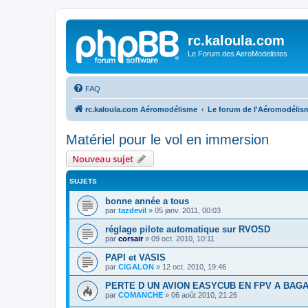
rc.kaloula.com
Le Forum des AeroModelistes
FAQ
rc.kaloula.com Aéromodélisme
Le forum de l'Aéromodélis
Matériel pour le vol en immersion
Nouveau sujet
SUJETS
bonne année a tous
par
tazdevil
»
05 janv. 2011, 00:03
réglage pilote automatique sur RVOSD
par
corsair
»
09 oct. 2010, 10:11
PAPI et VASIS
par
CIGALON
»
12 oct. 2010, 19:46
PERTE D UN AVION EASYCUB EN FPV A BAG
par
COMANCHE
»
06 août 2010, 21:26