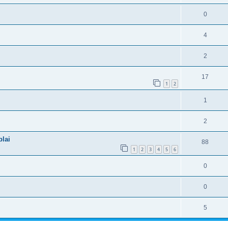
0
4
2
17
1
2
1
2
plai
88
1
2
3
4
5
6
0
0
5