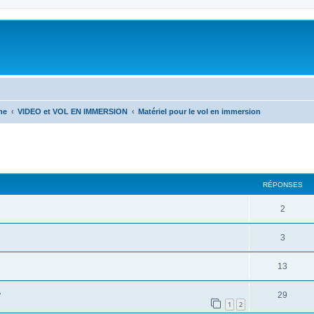
me
VIDEO et VOL EN IMMERSION
Matériel pour le vol en immersion
RÉPONSES
2
3
13
A
29
1
2