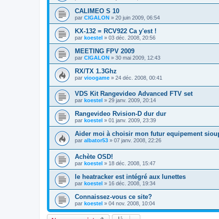
CALIMEO S 10
par
CIGALON
»
20 juin 2009, 06:54
KX-132 = RCV922 Ca y'est !
par
koestel
»
03 déc. 2008, 20:56
MEETING FPV 2009
par
CIGALON
»
30 mai 2009, 12:43
RX/TX 1.3Ghz
par
vioogame
»
24 déc. 2008, 00:41
VDS Kit Rangevideo Advanced FTV set
par
koestel
»
29 janv. 2009, 20:14
Rangevideo Rvision-D dur dur
par
koestel
»
01 janv. 2009, 23:39
Aider moi à choisir mon futur equipement siou
par
albator53
»
07 janv. 2008, 22:26
Achète OSD!
par
koestel
»
18 déc. 2008, 15:47
le heatracker est intégré aux lunettes
par
koestel
»
16 déc. 2008, 19:34
Connaissez-vous ce site?
par
koestel
»
04 nov. 2008, 10:04