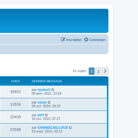
Inscription
Connexion
1
2
Suivant
41 sujets
VUES
DERNIER MESSAGE
par
tazdevil
35652
05 janv. 2011, 23:24
par
oscar
12634
26 oct. 2010, 18:23
par
phil
25439
16 oct. 2010, 07:27
par
GRANDCAILLOUX
53598
23 sept. 2010, 02:13