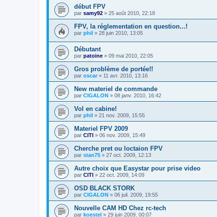
début FPV
par
samy92
»
25 août 2010, 22:18
FPV, la réglementation en question...!
par
phil
»
28 juin 2010, 13:05
Débutant
par
patoine
»
09 mai 2010, 22:05
Gros problème de portée!!
par
oscar
»
11 avr. 2010, 13:16
New materiel de commande
par
CIGALON
»
08 janv. 2010, 16:42
Vol en cabine!
par
phil
»
21 nov. 2009, 15:55
Materiel FPV 2009
par
CITI
»
06 nov. 2009, 15:49
Cherche pret ou loctaion FPV
par
stan75
»
27 oct. 2009, 12:13
Autre choix que Easystar pour prise video
par
CITI
»
22 oct. 2009, 14:09
OSD BLACK STORK
par
CIGALON
»
06 juil. 2009, 19:55
Nouvelle CAM HD Chez rc-tech
par
koestel
»
29 juin 2009, 00:07