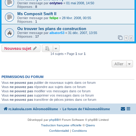
Dernier message par
onlytwo
«
01 mai 2008, 14:50
Réponses :
8
Ms Composit Swift II
Dernier message par
felipe
«
28 févr. 2008, 00:55
Réponses :
1
Ou trouver les plans de construction
Dernier message par
albator53
«
31 déc. 2007, 13:55
Réponses :
17
1
2
Nouveau sujet
14 sujets • Page
1
sur
1
Aller
PERMISSIONS DU FORUM
Vous
ne pouvez pas
publier de nouveaux sujets dans ce forum
Vous
ne pouvez pas
répondre aux sujets dans ce forum
Vous
ne pouvez pas
modifier vos messages dans ce forum
Vous
ne pouvez pas
supprimer vos messages dans ce forum
Vous
ne pouvez pas
transférer de pièces jointes dans ce forum
rc.kaloula.com Aéromodélisme
Le forum de l'Aéromodélisme
Développé par
phpBB
® Forum Software © phpBB Limited
Traduction française officielle
©
Qiaeru
Confidentialité
|
Conditions