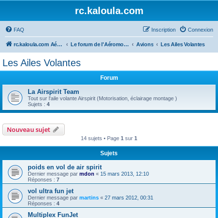
rc.kaloula.com
FAQ
Inscription
Connexion
rc.kaloula.com Aéromodélisme
Le forum de l'Aéromodélisme
Avions
Les Ailes Volantes
Les Ailes Volantes
Forum
La Airspirit Team
Tout sur l'aile volante Airspirit (Motorisation, éclairage montage )
Sujets :
4
Nouveau sujet
14 sujets • Page
1
sur
1
Sujets
poids en vol de air spirit
Dernier message par
mdon
«
15 mars 2013, 12:10
Réponses :
7
vol ultra fun jet
Dernier message par
martins
«
27 mars 2012, 00:31
Réponses :
4
Multiplex FunJet