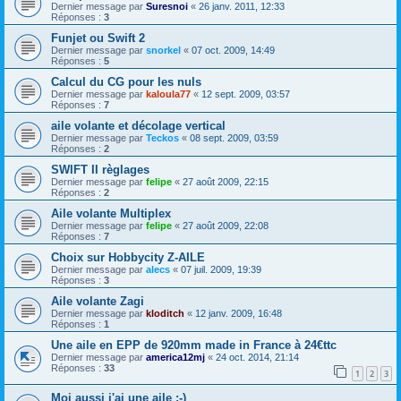
Dernier message par
Suresnoi
«
26 janv. 2011, 12:33
Réponses :
3
Funjet ou Swift 2
Dernier message par
snorkel
«
07 oct. 2009, 14:49
Réponses :
5
Calcul du CG pour les nuls
Dernier message par
kaloula77
«
12 sept. 2009, 03:57
Réponses :
7
aile volante et décolage vertical
Dernier message par
Teckos
«
08 sept. 2009, 03:59
Réponses :
2
SWIFT II règlages
Dernier message par
felipe
«
27 août 2009, 22:15
Réponses :
2
Aile volante Multiplex
Dernier message par
felipe
«
27 août 2009, 22:08
Réponses :
7
Choix sur Hobbycity Z-AILE
Dernier message par
alecs
«
07 juil. 2009, 19:39
Réponses :
3
Aile volante Zagi
Dernier message par
kloditch
«
12 janv. 2009, 16:48
Réponses :
1
Une aile en EPP de 920mm made in France à 24€ttc
Dernier message par
america12mj
«
24 oct. 2014, 21:14
Réponses :
33
1
2
3
Moi aussi j'ai une aile :-)