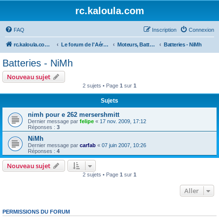
rc.kaloula.com
FAQ
Inscription
Connexion
rc.kaloula.com Aéromodélisme
Le forum de l'Aéromodélisme
Moteurs, Batteries et Chargeurs
Batteries - NiMh
Batteries - NiMh
Nouveau sujet
2 sujets • Page
1
sur
1
Sujets
nimh pour e 262 mersershmitt
Dernier message par
felipe
«
17 nov. 2009, 17:12
Réponses :
3
NiMh
Dernier message par
carfab
«
07 juin 2007, 10:26
Réponses :
4
Nouveau sujet
2 sujets • Page
1
sur
1
Aller
PERMISSIONS DU FORUM