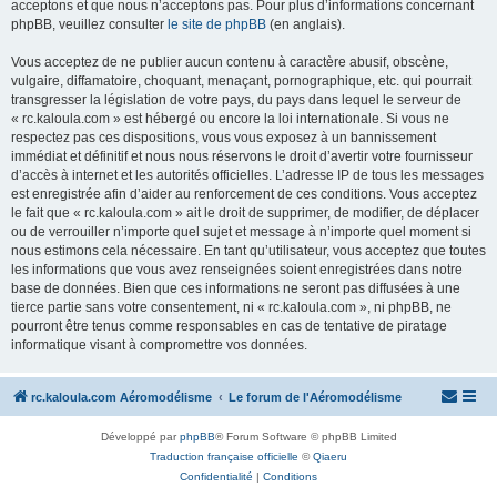
acceptons et que nous n’acceptons pas. Pour plus d’informations concernant
phpBB, veuillez consulter
le site de phpBB
(en anglais).
Vous acceptez de ne publier aucun contenu à caractère abusif, obscène,
vulgaire, diffamatoire, choquant, menaçant, pornographique, etc. qui pourrait
transgresser la législation de votre pays, du pays dans lequel le serveur de
« rc.kaloula.com » est hébergé ou encore la loi internationale. Si vous ne
respectez pas ces dispositions, vous vous exposez à un bannissement
immédiat et définitif et nous nous réservons le droit d’avertir votre fournisseur
d’accès à internet et les autorités officielles. L’adresse IP de tous les messages
est enregistrée afin d’aider au renforcement de ces conditions. Vous acceptez
le fait que « rc.kaloula.com » ait le droit de supprimer, de modifier, de déplacer
ou de verrouiller n’importe quel sujet et message à n’importe quel moment si
nous estimons cela nécessaire. En tant qu’utilisateur, vous acceptez que toutes
les informations que vous avez renseignées soient enregistrées dans notre
base de données. Bien que ces informations ne seront pas diffusées à une
tierce partie sans votre consentement, ni « rc.kaloula.com », ni phpBB, ne
pourront être tenus comme responsables en cas de tentative de piratage
informatique visant à compromettre vos données.
rc.kaloula.com Aéromodélisme
Le forum de l'Aéromodélisme
Développé par
phpBB
® Forum Software © phpBB Limited
Traduction française officielle
©
Qiaeru
Confidentialité
|
Conditions