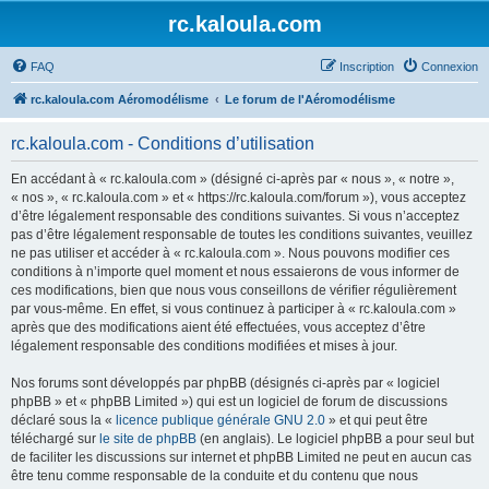
rc.kaloula.com
FAQ
Inscription
Connexion
rc.kaloula.com Aéromodélisme
Le forum de l'Aéromodélisme
rc.kaloula.com - Conditions d’utilisation
En accédant à « rc.kaloula.com » (désigné ci-après par « nous », « notre »,
« nos », « rc.kaloula.com » et « https://rc.kaloula.com/forum »), vous acceptez
d’être légalement responsable des conditions suivantes. Si vous n’acceptez
pas d’être légalement responsable de toutes les conditions suivantes, veuillez
ne pas utiliser et accéder à « rc.kaloula.com ». Nous pouvons modifier ces
conditions à n’importe quel moment et nous essaierons de vous informer de
ces modifications, bien que nous vous conseillons de vérifier régulièrement
par vous-même. En effet, si vous continuez à participer à « rc.kaloula.com »
après que des modifications aient été effectuées, vous acceptez d’être
légalement responsable des conditions modifiées et mises à jour.
Nos forums sont développés par phpBB (désignés ci-après par « logiciel
phpBB » et « phpBB Limited ») qui est un logiciel de forum de discussions
déclaré sous la «
licence publique générale GNU 2.0
» et qui peut être
téléchargé sur
le site de phpBB
(en anglais). Le logiciel phpBB a pour seul but
de faciliter les discussions sur internet et phpBB Limited ne peut en aucun cas
être tenu comme responsable de la conduite et du contenu que nous