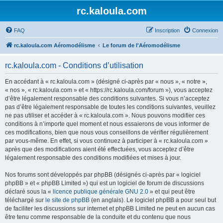
rc.kaloula.com
FAQ
Inscription
Connexion
rc.kaloula.com Aéromodélisme
Le forum de l'Aéromodélisme
rc.kaloula.com - Conditions d’utilisation
En accédant à « rc.kaloula.com » (désigné ci-après par « nous », « notre »,
« nos », « rc.kaloula.com » et « https://rc.kaloula.com/forum »), vous acceptez
d’être légalement responsable des conditions suivantes. Si vous n’acceptez
pas d’être légalement responsable de toutes les conditions suivantes, veuillez
ne pas utiliser et accéder à « rc.kaloula.com ». Nous pouvons modifier ces
conditions à n’importe quel moment et nous essaierons de vous informer de
ces modifications, bien que nous vous conseillons de vérifier régulièrement
par vous-même. En effet, si vous continuez à participer à « rc.kaloula.com »
après que des modifications aient été effectuées, vous acceptez d’être
légalement responsable des conditions modifiées et mises à jour.
Nos forums sont développés par phpBB (désignés ci-après par « logiciel
phpBB » et « phpBB Limited ») qui est un logiciel de forum de discussions
déclaré sous la «
licence publique générale GNU 2.0
» et qui peut être
téléchargé sur
le site de phpBB
(en anglais). Le logiciel phpBB a pour seul but
de faciliter les discussions sur internet et phpBB Limited ne peut en aucun cas
être tenu comme responsable de la conduite et du contenu que nous