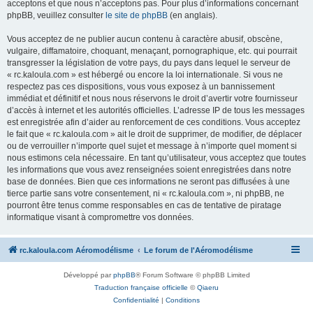
acceptons et que nous n’acceptons pas. Pour plus d’informations concernant
phpBB, veuillez consulter
le site de phpBB
(en anglais).
Vous acceptez de ne publier aucun contenu à caractère abusif, obscène,
vulgaire, diffamatoire, choquant, menaçant, pornographique, etc. qui pourrait
transgresser la législation de votre pays, du pays dans lequel le serveur de
« rc.kaloula.com » est hébergé ou encore la loi internationale. Si vous ne
respectez pas ces dispositions, vous vous exposez à un bannissement
immédiat et définitif et nous nous réservons le droit d’avertir votre fournisseur
d’accès à internet et les autorités officielles. L’adresse IP de tous les messages
est enregistrée afin d’aider au renforcement de ces conditions. Vous acceptez
le fait que « rc.kaloula.com » ait le droit de supprimer, de modifier, de déplacer
ou de verrouiller n’importe quel sujet et message à n’importe quel moment si
nous estimons cela nécessaire. En tant qu’utilisateur, vous acceptez que toutes
les informations que vous avez renseignées soient enregistrées dans notre
base de données. Bien que ces informations ne seront pas diffusées à une
tierce partie sans votre consentement, ni « rc.kaloula.com », ni phpBB, ne
pourront être tenus comme responsables en cas de tentative de piratage
informatique visant à compromettre vos données.
rc.kaloula.com Aéromodélisme
Le forum de l'Aéromodélisme
Développé par
phpBB
® Forum Software © phpBB Limited
Traduction française officielle
©
Qiaeru
Confidentialité
|
Conditions