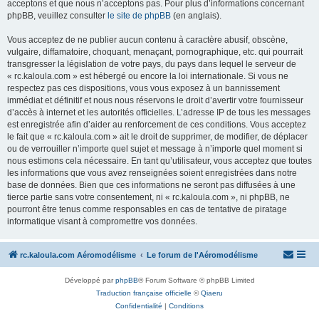
acceptons et que nous n’acceptons pas. Pour plus d’informations concernant
phpBB, veuillez consulter
le site de phpBB
(en anglais).
Vous acceptez de ne publier aucun contenu à caractère abusif, obscène,
vulgaire, diffamatoire, choquant, menaçant, pornographique, etc. qui pourrait
transgresser la législation de votre pays, du pays dans lequel le serveur de
« rc.kaloula.com » est hébergé ou encore la loi internationale. Si vous ne
respectez pas ces dispositions, vous vous exposez à un bannissement
immédiat et définitif et nous nous réservons le droit d’avertir votre fournisseur
d’accès à internet et les autorités officielles. L’adresse IP de tous les messages
est enregistrée afin d’aider au renforcement de ces conditions. Vous acceptez
le fait que « rc.kaloula.com » ait le droit de supprimer, de modifier, de déplacer
ou de verrouiller n’importe quel sujet et message à n’importe quel moment si
nous estimons cela nécessaire. En tant qu’utilisateur, vous acceptez que toutes
les informations que vous avez renseignées soient enregistrées dans notre
base de données. Bien que ces informations ne seront pas diffusées à une
tierce partie sans votre consentement, ni « rc.kaloula.com », ni phpBB, ne
pourront être tenus comme responsables en cas de tentative de piratage
informatique visant à compromettre vos données.
rc.kaloula.com Aéromodélisme
Le forum de l'Aéromodélisme
Développé par
phpBB
® Forum Software © phpBB Limited
Traduction française officielle
©
Qiaeru
Confidentialité
|
Conditions