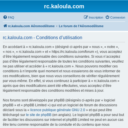
rc.kaloula.com
FAQ
Inscription
Connexion
rc.kaloula.com Aéromodélisme
Le forum de l'Aéromodélisme
rc.kaloula.com - Conditions d’utilisation
En accédant à « rc.kaloula.com » (désigné ci-après par « nous », « notre »,
« nos », « rc.kaloula.com » et « https://rc.kaloula.com/forum »), vous acceptez
d’être légalement responsable des conditions suivantes. Si vous n’acceptez
pas d’être légalement responsable de toutes les conditions suivantes, veuillez
ne pas utiliser et accéder à « rc.kaloula.com ». Nous pouvons modifier ces
conditions à n’importe quel moment et nous essaierons de vous informer de
ces modifications, bien que nous vous conseillons de vérifier régulièrement
par vous-même. En effet, si vous continuez à participer à « rc.kaloula.com »
après que des modifications aient été effectuées, vous acceptez d’être
légalement responsable des conditions modifiées et mises à jour.
Nos forums sont développés par phpBB (désignés ci-après par « logiciel
phpBB » et « phpBB Limited ») qui est un logiciel de forum de discussions
déclaré sous la «
licence publique générale GNU 2.0
» et qui peut être
téléchargé sur
le site de phpBB
(en anglais). Le logiciel phpBB a pour seul but
de faciliter les discussions sur internet et phpBB Limited ne peut en aucun cas
être tenu comme responsable de la conduite et du contenu que nous