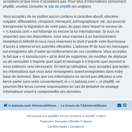
acceptons et que nous n’acceptons pas. Pour plus d’informations concernant
phpBB, veuillez consulter
le site de phpBB
(en anglais).
Vous acceptez de ne publier aucun contenu à caractère abusif, obscène,
vulgaire, diffamatoire, choquant, menaçant, pornographique, etc. qui pourrait
transgresser la législation de votre pays, du pays dans lequel le serveur de
« rc.kaloula.com » est hébergé ou encore la loi internationale. Si vous ne
respectez pas ces dispositions, vous vous exposez à un bannissement
immédiat et définitif et nous nous réservons le droit d’avertir votre fournisseur
d’accès à internet et les autorités officielles. L’adresse IP de tous les messages
est enregistrée afin d’aider au renforcement de ces conditions. Vous acceptez
le fait que « rc.kaloula.com » ait le droit de supprimer, de modifier, de déplacer
ou de verrouiller n’importe quel sujet et message à n’importe quel moment si
nous estimons cela nécessaire. En tant qu’utilisateur, vous acceptez que toutes
les informations que vous avez renseignées soient enregistrées dans notre
base de données. Bien que ces informations ne seront pas diffusées à une
tierce partie sans votre consentement, ni « rc.kaloula.com », ni phpBB, ne
pourront être tenus comme responsables en cas de tentative de piratage
informatique visant à compromettre vos données.
rc.kaloula.com Aéromodélisme
Le forum de l'Aéromodélisme
Développé par
phpBB
® Forum Software © phpBB Limited
Traduction française officielle
©
Qiaeru
Confidentialité
|
Conditions