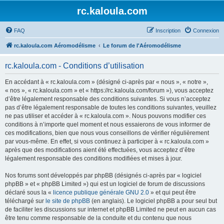
rc.kaloula.com
FAQ
Inscription
Connexion
rc.kaloula.com Aéromodélisme
Le forum de l'Aéromodélisme
rc.kaloula.com - Conditions d’utilisation
En accédant à « rc.kaloula.com » (désigné ci-après par « nous », « notre »,
« nos », « rc.kaloula.com » et « https://rc.kaloula.com/forum »), vous acceptez
d’être légalement responsable des conditions suivantes. Si vous n’acceptez
pas d’être légalement responsable de toutes les conditions suivantes, veuillez
ne pas utiliser et accéder à « rc.kaloula.com ». Nous pouvons modifier ces
conditions à n’importe quel moment et nous essaierons de vous informer de
ces modifications, bien que nous vous conseillons de vérifier régulièrement
par vous-même. En effet, si vous continuez à participer à « rc.kaloula.com »
après que des modifications aient été effectuées, vous acceptez d’être
légalement responsable des conditions modifiées et mises à jour.
Nos forums sont développés par phpBB (désignés ci-après par « logiciel
phpBB » et « phpBB Limited ») qui est un logiciel de forum de discussions
déclaré sous la «
licence publique générale GNU 2.0
» et qui peut être
téléchargé sur
le site de phpBB
(en anglais). Le logiciel phpBB a pour seul but
de faciliter les discussions sur internet et phpBB Limited ne peut en aucun cas
être tenu comme responsable de la conduite et du contenu que nous