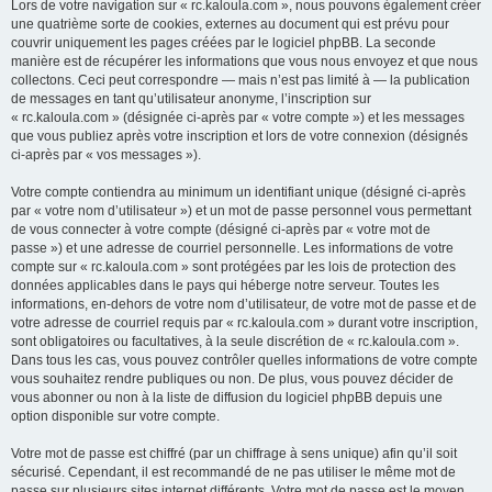
Lors de votre navigation sur « rc.kaloula.com », nous pouvons également créer
une quatrième sorte de cookies, externes au document qui est prévu pour
couvrir uniquement les pages créées par le logiciel phpBB. La seconde
manière est de récupérer les informations que vous nous envoyez et que nous
collectons. Ceci peut correspondre — mais n’est pas limité à — la publication
de messages en tant qu’utilisateur anonyme, l’inscription sur
« rc.kaloula.com » (désignée ci-après par « votre compte ») et les messages
que vous publiez après votre inscription et lors de votre connexion (désignés
ci-après par « vos messages »).
Votre compte contiendra au minimum un identifiant unique (désigné ci-après
par « votre nom d’utilisateur ») et un mot de passe personnel vous permettant
de vous connecter à votre compte (désigné ci-après par « votre mot de
passe ») et une adresse de courriel personnelle. Les informations de votre
compte sur « rc.kaloula.com » sont protégées par les lois de protection des
données applicables dans le pays qui héberge notre serveur. Toutes les
informations, en-dehors de votre nom d’utilisateur, de votre mot de passe et de
votre adresse de courriel requis par « rc.kaloula.com » durant votre inscription,
sont obligatoires ou facultatives, à la seule discrétion de « rc.kaloula.com ».
Dans tous les cas, vous pouvez contrôler quelles informations de votre compte
vous souhaitez rendre publiques ou non. De plus, vous pouvez décider de
vous abonner ou non à la liste de diffusion du logiciel phpBB depuis une
option disponible sur votre compte.
Votre mot de passe est chiffré (par un chiffrage à sens unique) afin qu’il soit
sécurisé. Cependant, il est recommandé de ne pas utiliser le même mot de
passe sur plusieurs sites internet différents. Votre mot de passe est le moyen