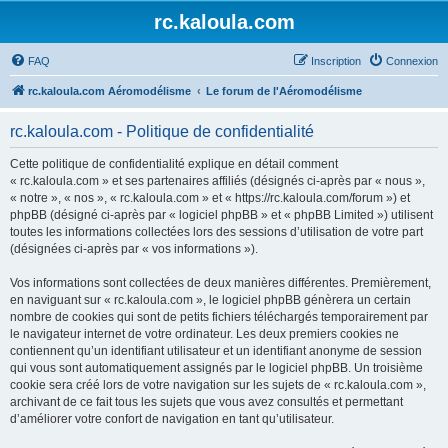
rc.kaloula.com
FAQ
Inscription
Connexion
rc.kaloula.com Aéromodélisme
Le forum de l'Aéromodélisme
rc.kaloula.com - Politique de confidentialité
Cette politique de confidentialité explique en détail comment
« rc.kaloula.com » et ses partenaires affiliés (désignés ci-après par « nous »,
« notre », « nos », « rc.kaloula.com » et « https://rc.kaloula.com/forum ») et
phpBB (désigné ci-après par « logiciel phpBB » et « phpBB Limited ») utilisent
toutes les informations collectées lors des sessions d’utilisation de votre part
(désignées ci-après par « vos informations »).
Vos informations sont collectées de deux manières différentes. Premièrement,
en naviguant sur « rc.kaloula.com », le logiciel phpBB génèrera un certain
nombre de cookies qui sont de petits fichiers téléchargés temporairement par
le navigateur internet de votre ordinateur. Les deux premiers cookies ne
contiennent qu’un identifiant utilisateur et un identifiant anonyme de session
qui vous sont automatiquement assignés par le logiciel phpBB. Un troisième
cookie sera créé lors de votre navigation sur les sujets de « rc.kaloula.com »,
archivant de ce fait tous les sujets que vous avez consultés et permettant
d’améliorer votre confort de navigation en tant qu’utilisateur.