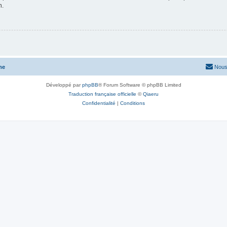
n.
me
Nous
Développé par
phpBB
® Forum Software © phpBB Limited
Traduction française officielle
©
Qiaeru
Confidentialité
|
Conditions