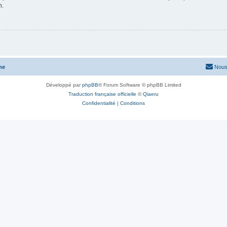
n.
me
Nous
Développé par
phpBB
® Forum Software © phpBB Limited
Traduction française officielle
©
Qiaeru
Confidentialité
|
Conditions