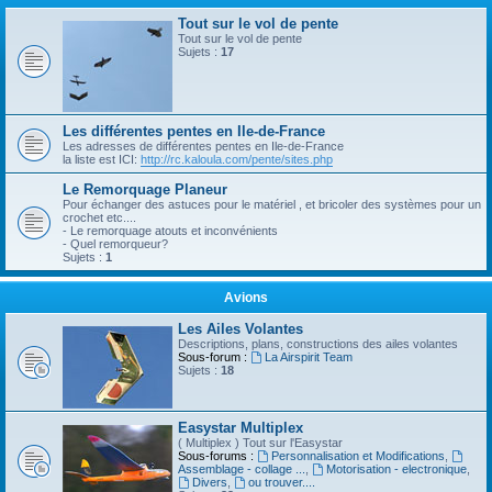
Tout sur le vol de pente
Tout sur le vol de pente
Sujets :
17
Les différentes pentes en Ile-de-France
Les adresses de différentes pentes en Ile-de-France
la liste est ICI:
http://rc.kaloula.com/pente/sites.php
Le Remorquage Planeur
Pour échanger des astuces pour le matériel , et bricoler des systèmes pour un
crochet etc....
- Le remorquage atouts et inconvénients
- Quel remorqueur?
Sujets :
1
Avions
Les Ailes Volantes
Descriptions, plans, constructions des ailes volantes
Sous-forum :
La Airspirit Team
Sujets :
18
Easystar Multiplex
( Multiplex ) Tout sur l'Easystar
Sous-forums :
Personnalisation et Modifications
,
Assemblage - collage ...
,
Motorisation - electronique
,
Divers
,
ou trouver....