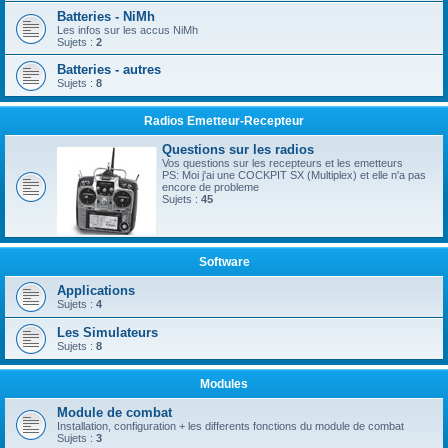
Batteries - NiMh
Les infos sur les accus NiMh
Sujets :
2
Batteries - autres
Sujets :
8
Radios Emetteur-Recepteur
Questions sur les radios
Vos questions sur les recepteurs et les emetteurs
PS: Moi j'ai une COCKPIT SX (Multiplex) et elle n'a pas
encore de probleme
Sujets :
45
Software
Applications
Sujets :
4
Les Simulateurs
Sujets :
8
Modules
Module de combat
Installation, configuration + les differents fonctions du module de combat
Sujets :
3