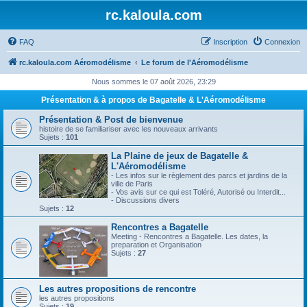
rc.kaloula.com
FAQ
Inscription
Connexion
rc.kaloula.com Aéromodélisme
Le forum de l'Aéromodélisme
Nous sommes le 07 août 2026, 23:29
Présentation & à propos de Bagatelle & L'Aéromodélisme
Présentation & Post de bienvenue
histoire de se familiariser avec les nouveaux arrivants
Sujets :
101
La Plaine de jeux de Bagatelle &
L'Aéromodélisme
- Les infos sur le règlement des parcs et jardins de la
ville de Paris
- Vos avis sur ce qui est Toléré, Autorisé ou Interdit...
- Discussions divers
Sujets :
12
Rencontres a Bagatelle
Meeting - Rencontres a Bagatelle. Les dates, la
preparation et Organisation
Sujets :
27
Les autres propositions de rencontre
les autres propositions
Sujets :
19