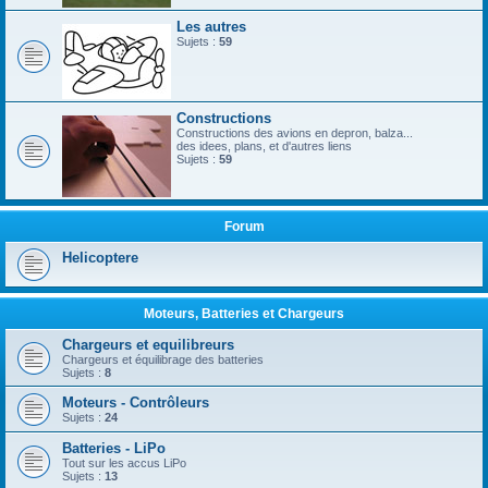
Les autres
Sujets :
59
Constructions
Constructions des avions en depron, balza...
des idees, plans, et d'autres liens
Sujets :
59
Forum
Helicoptere
Moteurs, Batteries et Chargeurs
Chargeurs et equilibreurs
Chargeurs et équilibrage des batteries
Sujets :
8
Moteurs - Contrôleurs
Sujets :
24
Batteries - LiPo
Tout sur les accus LiPo
Sujets :
13