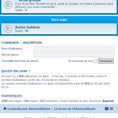
** Achat groupé **
Pour en profiter. Acheter en gros, partir en groupe, se mettre à plusieurs pour
effectuer une seule commande. ...
Sujets :
9
Hors sujet
Autres hobbies
Sujets :
45
CONNEXION
•
INSCRIPTION
Nom d’utilisateur :
Mot de passe :
J’ai oublié mon mot de passe
Se souvenir de moi
QUI EST EN LIGNE ?
Au total, il y a
806
utilisateurs en ligne :: 3 inscrits, 0 invisible et 803 invités (selon le
nombre d’utilisateurs actifs des 50 dernières minutes)
Le nombre maximal d’utilisateurs en ligne simultanément a été de
9011
le 05 juin 2026,
03:14
STATISTIQUES
7098
messages •
843
sujets •
627
membres • Notre membre le plus récent est
Baptiste
rc.kaloula.com Aéromodélisme
Le forum de l'Aéromodélisme