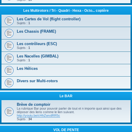
Les Multirotors / Tri - Quadri - Hexa - Octo... coptère
Les Cartes de Vol (flight controller)
Sujets :
1
Les Chassis (FRAME)
Les contrôleurs (ESC)
Sujets :
1
Les Nacelles (GIMBAL)
Sujets :
1
Les Hélices
Divers sur Multi-rotors
Le BAR
Brève de comptoir
La rubrique Bar pour pouvoir parler de tout et n importe quoi ainsi que des
déposer des liens comme le lien suivant.
http://youtu.be/cHhZwvdRR5c
Sujets :
34
VOL DE PENTE