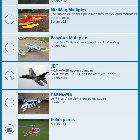
Sujets :
32
MiniMag Multiplex
( Multiplex ) Conseils pour bien débuter => quel moteur et
quelle helice...
Sujets :
28
EasyCub Multiplex
EasyCub Multiplex plus grand que le MiniMag
Sujets :
4
JET
F-16 F/A-18 et plein d'autres....
Sous-forum :
SU-27 Flanker " Art-Tech "
Sujets :
38
PartenAvia
Le PartenAvia de kavan et les autres
Sujets :
2
Hélicoptères
Sujets :
11