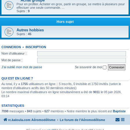
** Achat groupé **
Pour en profiter. Acheter en gros, partir en groupe, se mettre à plusieurs pour
effectuer une seule commande. ...
Sujets :
9
Hors sujet
Autres hobbies
Sujets :
45
CONNEXION
•
INSCRIPTION
Nom d’utilisateur :
Mot de passe :
J’ai oublié mon mot de passe
Se souvenir de moi
QUI EST EN LIGNE ?
Au total, il y a
1755
utilisateurs en ligne :: 5 inscrits, 0 invisible et 1750 invités (selon le
nombre d’utilisateurs actifs des 50 dernières minutes)
Le nombre maximal d’utilisateurs en ligne simultanément a été de
9011
le 05 juin 2026,
03:14
STATISTIQUES
7098
messages •
843
sujets •
627
membres • Notre membre le plus récent est
Baptiste
rc.kaloula.com Aéromodélisme
Le forum de l'Aéromodélisme