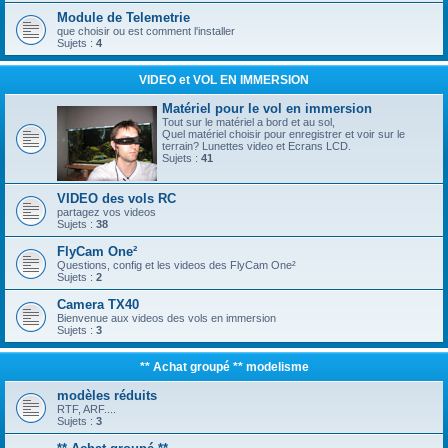
Module de Telemetrie
que choisir ou est comment l'installer
Sujets :
4
VIDEO et VOL EN IMMERSION
Matériel pour le vol en immersion
Tout sur le matériel a bord et au sol,
Quel matériel choisir pour enregistrer et voir sur le
terrain? Lunettes video et Ecrans LCD.
Sujets :
41
VIDEO des vols RC
partagez vos videos
Sujets :
38
FlyCam One²
Questions, config et les videos des FlyCam One²
Sujets :
2
Camera TX40
Bienvenue aux videos des vols en immersion
Sujets :
3
** Achat groupé ** modelisme
modèles réduits
RTF, ARF....
Sujets :
3