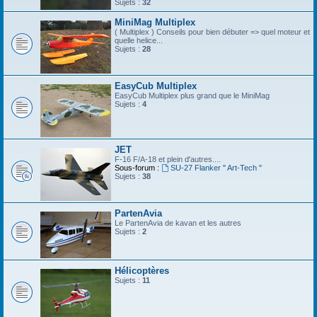
Sujets :
32
MiniMag Multiplex
( Multiplex ) Conseils pour bien débuter => quel moteur et
quelle helice...
Sujets :
28
EasyCub Multiplex
EasyCub Multiplex plus grand que le MiniMag
Sujets :
4
JET
F-16 F/A-18 et plein d'autres....
Sous-forum :
SU-27 Flanker " Art-Tech "
Sujets :
38
PartenAvia
Le PartenAvia de kavan et les autres
Sujets :
2
Hélicoptères
Sujets :
11