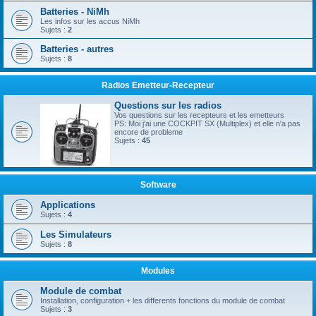
Batteries - NiMh
Les infos sur les accus NiMh
Sujets :
2
Batteries - autres
Sujets :
8
Radios Emetteur-Recepteur
Questions sur les radios
Vos questions sur les recepteurs et les emetteurs
PS: Moi j'ai une COCKPIT SX (Multiplex) et elle n'a pas
encore de probleme
Sujets :
45
Software
Applications
Sujets :
4
Les Simulateurs
Sujets :
8
Modules
Module de combat
Installation, configuration + les differents fonctions du module de combat
Sujets :
3