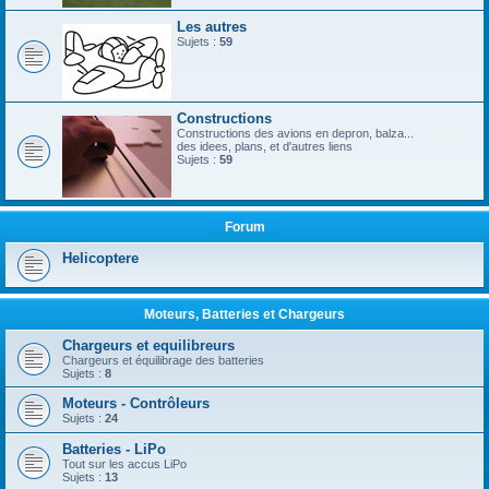
Les autres
Sujets :
59
Constructions
Constructions des avions en depron, balza...
des idees, plans, et d'autres liens
Sujets :
59
Forum
Helicoptere
Moteurs, Batteries et Chargeurs
Chargeurs et equilibreurs
Chargeurs et équilibrage des batteries
Sujets :
8
Moteurs - Contrôleurs
Sujets :
24
Batteries - LiPo
Tout sur les accus LiPo
Sujets :
13