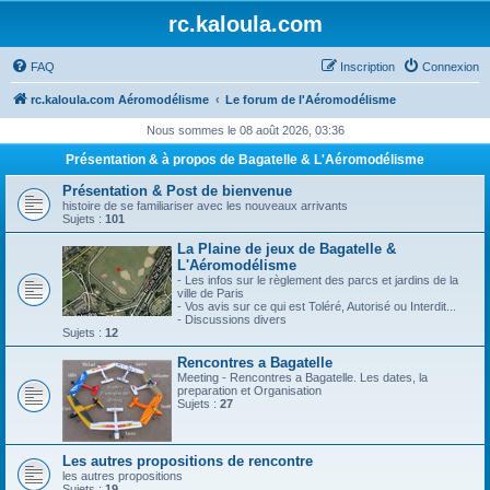
rc.kaloula.com
FAQ
Inscription
Connexion
rc.kaloula.com Aéromodélisme
Le forum de l'Aéromodélisme
Nous sommes le 08 août 2026, 03:36
Présentation & à propos de Bagatelle & L'Aéromodélisme
Présentation & Post de bienvenue
histoire de se familiariser avec les nouveaux arrivants
Sujets :
101
La Plaine de jeux de Bagatelle &
L'Aéromodélisme
- Les infos sur le règlement des parcs et jardins de la
ville de Paris
- Vos avis sur ce qui est Toléré, Autorisé ou Interdit...
- Discussions divers
Sujets :
12
Rencontres a Bagatelle
Meeting - Rencontres a Bagatelle. Les dates, la
preparation et Organisation
Sujets :
27
Les autres propositions de rencontre
les autres propositions
Sujets :
19