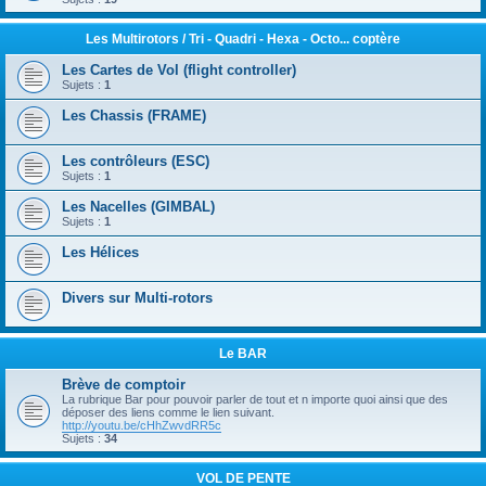
Les Multirotors / Tri - Quadri - Hexa - Octo... coptère
Les Cartes de Vol (flight controller)
Sujets :
1
Les Chassis (FRAME)
Les contrôleurs (ESC)
Sujets :
1
Les Nacelles (GIMBAL)
Sujets :
1
Les Hélices
Divers sur Multi-rotors
Le BAR
Brève de comptoir
La rubrique Bar pour pouvoir parler de tout et n importe quoi ainsi que des
déposer des liens comme le lien suivant.
http://youtu.be/cHhZwvdRR5c
Sujets :
34
VOL DE PENTE