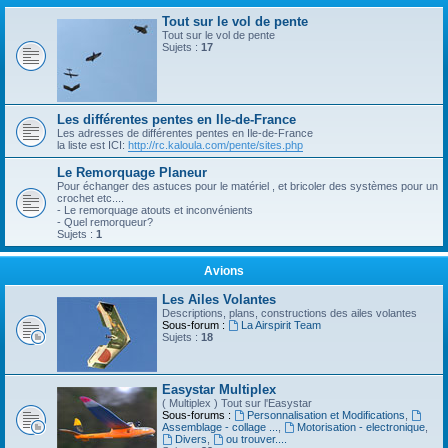
Tout sur le vol de pente
Tout sur le vol de pente
Sujets :
17
Les différentes pentes en Ile-de-France
Les adresses de différentes pentes en Ile-de-France
la liste est ICI:
http://rc.kaloula.com/pente/sites.php
Le Remorquage Planeur
Pour échanger des astuces pour le matériel , et bricoler des systèmes pour un
crochet etc....
- Le remorquage atouts et inconvénients
- Quel remorqueur?
Sujets :
1
Avions
Les Ailes Volantes
Descriptions, plans, constructions des ailes volantes
Sous-forum :
La Airspirit Team
Sujets :
18
Easystar Multiplex
( Multiplex ) Tout sur l'Easystar
Sous-forums :
Personnalisation et Modifications
,
Assemblage - collage ...
,
Motorisation - electronique
,
Divers
,
ou trouver....