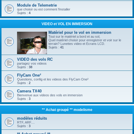
Module de Telemetrie
que choisir ou est comment l'installer
Sujets :
4
VIDEO et VOL EN IMMERSION
Matériel pour le vol en immersion
Tout sur le matériel a bord et au sol,
Quel matériel choisir pour enregistrer et voir sur le
terrain? Lunettes video et Ecrans LCD.
Sujets :
41
VIDEO des vols RC
partagez vos videos
Sujets :
38
FlyCam One²
Questions, config et les videos des FlyCam One²
Sujets :
2
Camera TX40
Bienvenue aux videos des vols en immersion
Sujets :
3
** Achat groupé ** modelisme
modèles réduits
RTF, ARF....
Sujets :
3