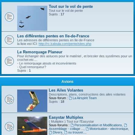
Tout sur le vol de pente
Tout sur le vol de pente
Sujets :
17
Les différentes pentes en Ile-de-France
Les adresses de différentes pentes en Ile-de-France
la liste est ICI:
http://rc.kaloula.com/pente/sites.php
Le Remorquage Planeur
Pour échanger des astuces pour le matériel , et bricoler des systèmes pour un
crochet etc....
- Le remorquage atouts et inconvénients
- Quel remorqueur?
Sujets :
1
Avions
Les Ailes Volantes
Descriptions, plans, constructions des ailes volantes
Sous-forum :
La Airspirit Team
Sujets :
18
Easystar Multiplex
( Multiplex ) Tout sur l'Easystar
Sous-forums :
Personnalisation et Modifications
,
Assemblage - collage ...
,
Motorisation - electronique
,
Divers
,
ou trouver....