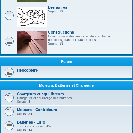
Les autres
Sujets :
59
Constructions
Constructions des avions en depron, balza...
des idees, plans, et d'autres liens
Sujets :
59
Forum
Helicoptere
Moteurs, Batteries et Chargeurs
Chargeurs et equilibreurs
Chargeurs et équilibrage des batteries
Sujets :
8
Moteurs - Contrôleurs
Sujets :
24
Batteries - LiPo
Tout sur les accus LiPo
Sujets :
13