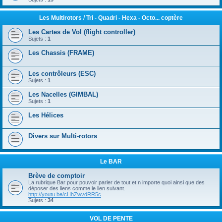
Les Multirotors / Tri - Quadri - Hexa - Octo... coptère
Les Cartes de Vol (flight controller)
Sujets :
1
Les Chassis (FRAME)
Les contrôleurs (ESC)
Sujets :
1
Les Nacelles (GIMBAL)
Sujets :
1
Les Hélices
Divers sur Multi-rotors
Le BAR
Brève de comptoir
La rubrique Bar pour pouvoir parler de tout et n importe quoi ainsi que des
déposer des liens comme le lien suivant.
http://youtu.be/cHhZwvdRR5c
Sujets :
34
VOL DE PENTE