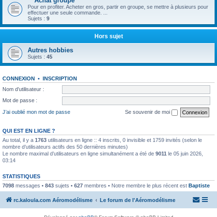
** Achat groupé **
Pour en profiter. Acheter en gros, partir en groupe, se mettre à plusieurs pour
effectuer une seule commande. ...
Sujets :
9
Hors sujet
Autres hobbies
Sujets :
45
CONNEXION
•
INSCRIPTION
Nom d’utilisateur :
Mot de passe :
J’ai oublié mon mot de passe
Se souvenir de moi
QUI EST EN LIGNE ?
Au total, il y a
1763
utilisateurs en ligne :: 4 inscrits, 0 invisible et 1759 invités (selon le
nombre d’utilisateurs actifs des 50 dernières minutes)
Le nombre maximal d’utilisateurs en ligne simultanément a été de
9011
le 05 juin 2026,
03:14
STATISTIQUES
7098
messages •
843
sujets •
627
membres • Notre membre le plus récent est
Baptiste
rc.kaloula.com Aéromodélisme
Le forum de l'Aéromodélisme