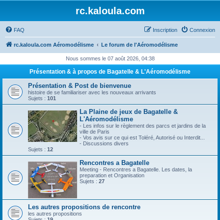
rc.kaloula.com
FAQ
Inscription
Connexion
rc.kaloula.com Aéromodélisme
Le forum de l'Aéromodélisme
Nous sommes le 07 août 2026, 04:38
Présentation & à propos de Bagatelle & L'Aéromodélisme
Présentation & Post de bienvenue
histoire de se familiariser avec les nouveaux arrivants
Sujets :
101
La Plaine de jeux de Bagatelle &
L'Aéromodélisme
- Les infos sur le règlement des parcs et jardins de la
ville de Paris
- Vos avis sur ce qui est Toléré, Autorisé ou Interdit...
- Discussions divers
Sujets :
12
Rencontres a Bagatelle
Meeting - Rencontres a Bagatelle. Les dates, la
preparation et Organisation
Sujets :
27
Les autres propositions de rencontre
les autres propositions
Sujets :
19