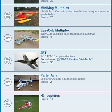
Sujets :
32
MiniMag Multiplex
( Multiplex ) Conseils pour bien débuter => quel moteur et
quelle helice...
Sujets :
28
EasyCub Multiplex
EasyCub Multiplex plus grand que le MiniMag
Sujets :
4
JET
F-16 F/A-18 et plein d'autres....
Sous-forum :
SU-27 Flanker " Art-Tech "
Sujets :
38
PartenAvia
Le PartenAvia de kavan et les autres
Sujets :
2
Hélicoptères
Sujets :
11