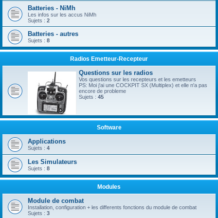
Batteries - NiMh
Les infos sur les accus NiMh
Sujets :
2
Batteries - autres
Sujets :
8
Radios Emetteur-Recepteur
Questions sur les radios
Vos questions sur les recepteurs et les emetteurs
PS: Moi j'ai une COCKPIT SX (Multiplex) et elle n'a pas
encore de probleme
Sujets :
45
Software
Applications
Sujets :
4
Les Simulateurs
Sujets :
8
Modules
Module de combat
Installation, configuration + les differents fonctions du module de combat
Sujets :
3