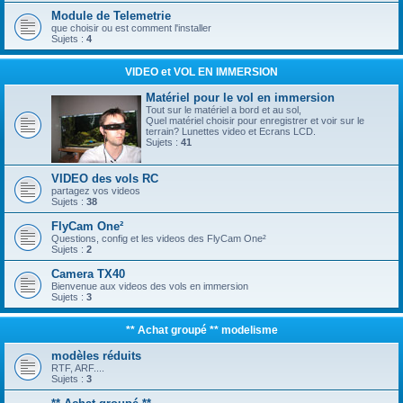
Module de Telemetrie
que choisir ou est comment l'installer
Sujets :
4
VIDEO et VOL EN IMMERSION
Matériel pour le vol en immersion
Tout sur le matériel a bord et au sol,
Quel matériel choisir pour enregistrer et voir sur le
terrain? Lunettes video et Ecrans LCD.
Sujets :
41
VIDEO des vols RC
partagez vos videos
Sujets :
38
FlyCam One²
Questions, config et les videos des FlyCam One²
Sujets :
2
Camera TX40
Bienvenue aux videos des vols en immersion
Sujets :
3
** Achat groupé ** modelisme
modèles réduits
RTF, ARF....
Sujets :
3