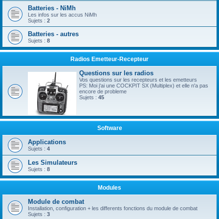
Batteries - NiMh
Les infos sur les accus NiMh
Sujets :
2
Batteries - autres
Sujets :
8
Radios Emetteur-Recepteur
Questions sur les radios
Vos questions sur les recepteurs et les emetteurs
PS: Moi j'ai une COCKPIT SX (Multiplex) et elle n'a pas
encore de probleme
Sujets :
45
Software
Applications
Sujets :
4
Les Simulateurs
Sujets :
8
Modules
Module de combat
Installation, configuration + les differents fonctions du module de combat
Sujets :
3