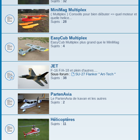
Sujets :
32
MiniMag Multiplex
( Multiplex ) Conseils pour bien débuter => quel moteur et
quelle helice...
Sujets :
28
EasyCub Multiplex
EasyCub Multiplex plus grand que le MiniMag
Sujets :
4
JET
F-16 F/A-18 et plein d'autres....
Sous-forum :
SU-27 Flanker " Art-Tech "
Sujets :
38
PartenAvia
Le PartenAvia de kavan et les autres
Sujets :
2
Hélicoptères
Sujets :
11