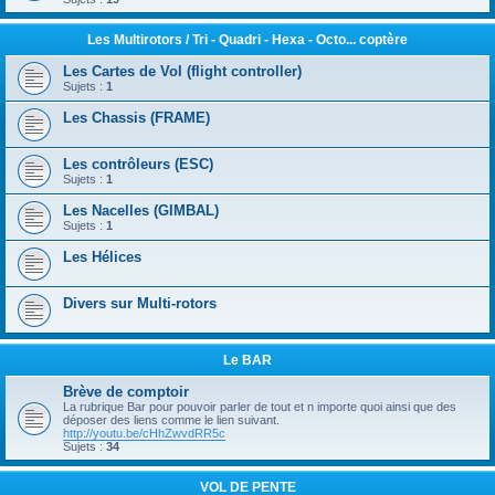
Les Multirotors / Tri - Quadri - Hexa - Octo... coptère
Les Cartes de Vol (flight controller)
Sujets :
1
Les Chassis (FRAME)
Les contrôleurs (ESC)
Sujets :
1
Les Nacelles (GIMBAL)
Sujets :
1
Les Hélices
Divers sur Multi-rotors
Le BAR
Brève de comptoir
La rubrique Bar pour pouvoir parler de tout et n importe quoi ainsi que des
déposer des liens comme le lien suivant.
http://youtu.be/cHhZwvdRR5c
Sujets :
34
VOL DE PENTE