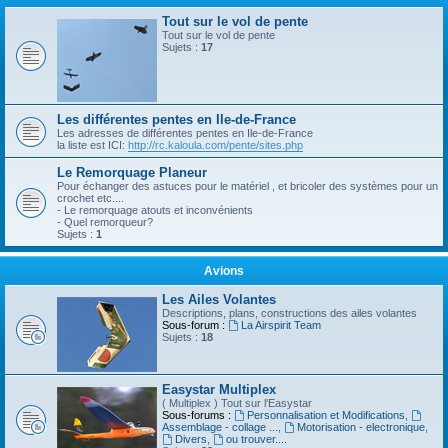
Tout sur le vol de pente
Tout sur le vol de pente
Sujets :
17
Les différentes pentes en Ile-de-France
Les adresses de différentes pentes en Ile-de-France
la liste est ICI:
http://rc.kaloula.com/pente/sites.php
Le Remorquage Planeur
Pour échanger des astuces pour le matériel , et bricoler des systèmes pour un
crochet etc....
- Le remorquage atouts et inconvénients
- Quel remorqueur?
Sujets :
1
Avions
Les Ailes Volantes
Descriptions, plans, constructions des ailes volantes
Sous-forum :
La Airspirit Team
Sujets :
18
Easystar Multiplex
( Multiplex ) Tout sur l'Easystar
Sous-forums :
Personnalisation et Modifications
,
Assemblage - collage ...
,
Motorisation - electronique
,
Divers
,
ou trouver....