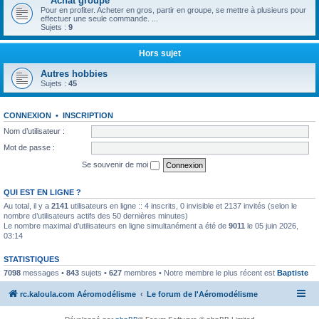
** Achat groupé **
Pour en profiter. Acheter en gros, partir en groupe, se mettre à plusieurs pour
effectuer une seule commande. ...
Sujets :
9
Hors sujet
Autres hobbies
Sujets :
45
CONNEXION
•
INSCRIPTION
Nom d’utilisateur :
Mot de passe :
Se souvenir de moi
QUI EST EN LIGNE ?
Au total, il y a
2141
utilisateurs en ligne :: 4 inscrits, 0 invisible et 2137 invités (selon le
nombre d’utilisateurs actifs des 50 dernières minutes)
Le nombre maximal d’utilisateurs en ligne simultanément a été de
9011
le 05 juin 2026,
03:14
STATISTIQUES
7098
messages •
843
sujets •
627
membres • Notre membre le plus récent est
Baptiste
rc.kaloula.com Aéromodélisme
Le forum de l'Aéromodélisme