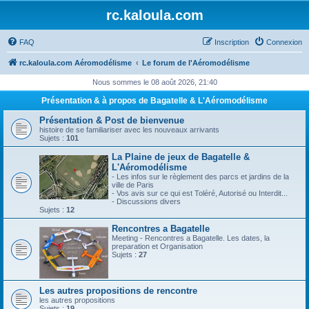
rc.kaloula.com
FAQ
Inscription
Connexion
rc.kaloula.com Aéromodélisme
Le forum de l'Aéromodélisme
Nous sommes le 08 août 2026, 21:40
Présentation & à propos de Bagatelle & L'Aéromodélisme
Présentation & Post de bienvenue
histoire de se familiariser avec les nouveaux arrivants
Sujets :
101
La Plaine de jeux de Bagatelle &
L'Aéromodélisme
- Les infos sur le règlement des parcs et jardins de la
ville de Paris
- Vos avis sur ce qui est Toléré, Autorisé ou Interdit...
- Discussions divers
Sujets :
12
Rencontres a Bagatelle
Meeting - Rencontres a Bagatelle. Les dates, la
preparation et Organisation
Sujets :
27
Les autres propositions de rencontre
les autres propositions
Sujets :
19