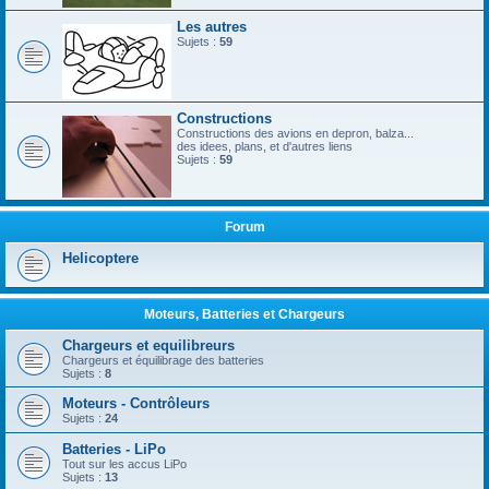
Les autres
Sujets :
59
Constructions
Constructions des avions en depron, balza...
des idees, plans, et d'autres liens
Sujets :
59
Forum
Helicoptere
Moteurs, Batteries et Chargeurs
Chargeurs et equilibreurs
Chargeurs et équilibrage des batteries
Sujets :
8
Moteurs - Contrôleurs
Sujets :
24
Batteries - LiPo
Tout sur les accus LiPo
Sujets :
13