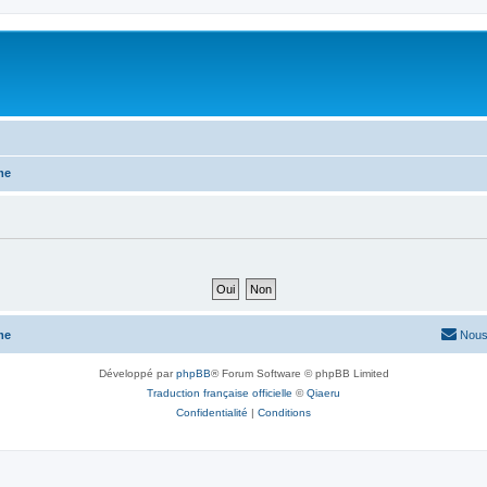
me
me
Nous
Développé par
phpBB
® Forum Software © phpBB Limited
Traduction française officielle
©
Qiaeru
Confidentialité
|
Conditions