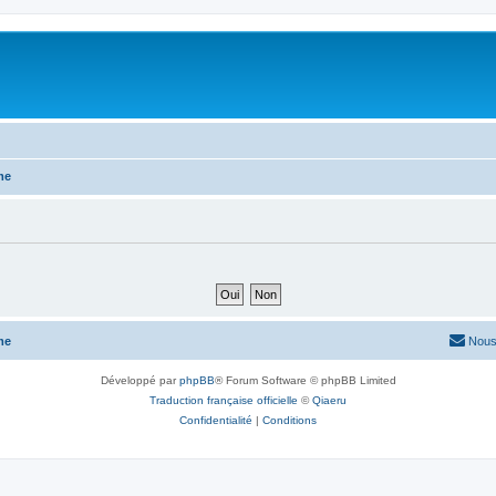
me
me
Nous
Développé par
phpBB
® Forum Software © phpBB Limited
Traduction française officielle
©
Qiaeru
Confidentialité
|
Conditions