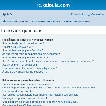
rc.kaloula.com
FAQ
Inscription
Connexion
rc.kaloula.com Aéromodélisme
Le forum de l'Aéromodélisme
Foire aux questions
Foire aux questions
Problèmes de connexion et d’inscription
Pourquoi ai-je besoin de m’inscrire ?
Qu’est-ce que la COPPA ?
Pourquoi ne puis-je pas m’inscrire ?
Je suis inscrit mais je ne peux pas me connecter !
Pourquoi ne puis-je pas me connecter ?
Je m’étais déjà inscrit par le passé mais ne peux à présent plus me connecter ?!
J’ai perdu mon mot de passe !
Pourquoi suis-je déconnecté automatiquement ?
À quoi sert « Supprimer les cookies » ?
Préférences et paramètres des utilisateurs
Comment puis-je modifier mes paramètres ?
Comment puis-je masquer mon nom d’utilisateur de la liste des utilisateurs en ligne ?
L’heure n’est pas correcte !
J’ai réglé le fuseau horaire mais l’heure n’est toujours pas correcte !
Ma langue n’apparaît pas dans la liste !
Que signifient les images situées à côté de mon nom d’utilisateur ?
Comment puis-je afficher un avatar ?