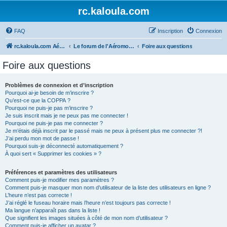
rc.kaloula.com
FAQ
Inscription
Connexion
rc.kaloula.com Aéromodélisme
Le forum de l'Aéromodélisme
Foire aux questions
Foire aux questions
Problèmes de connexion et d’inscription
Pourquoi ai-je besoin de m’inscrire ?
Qu’est-ce que la COPPA ?
Pourquoi ne puis-je pas m’inscrire ?
Je suis inscrit mais je ne peux pas me connecter !
Pourquoi ne puis-je pas me connecter ?
Je m’étais déjà inscrit par le passé mais ne peux à présent plus me connecter ?!
J’ai perdu mon mot de passe !
Pourquoi suis-je déconnecté automatiquement ?
À quoi sert « Supprimer les cookies » ?
Préférences et paramètres des utilisateurs
Comment puis-je modifier mes paramètres ?
Comment puis-je masquer mon nom d’utilisateur de la liste des utilisateurs en ligne ?
L’heure n’est pas correcte !
J’ai réglé le fuseau horaire mais l’heure n’est toujours pas correcte !
Ma langue n’apparaît pas dans la liste !
Que signifient les images situées à côté de mon nom d’utilisateur ?
Comment puis-je afficher un avatar ?